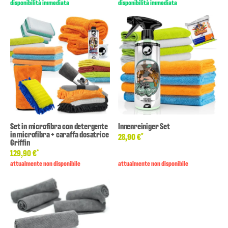
disponibilità immediata
disponibilità immediata
Set in microfibra con detergente
Innenreiniger Set
in microfibra + caraffa dosatrice
*
28,90 €
Griffin
*
129,90 €
attualmente non disponibile
attualmente non disponibile