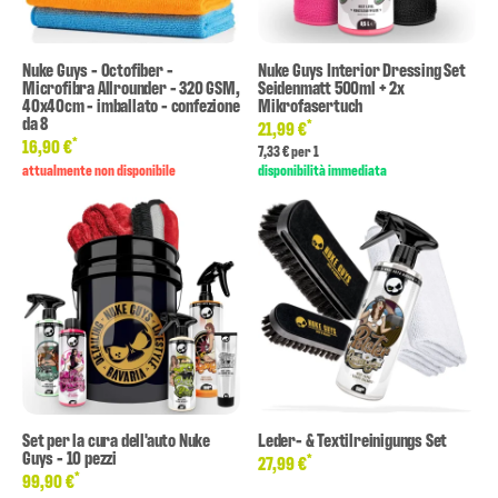
Nuke Guys - Octofiber -
Nuke Guys Interior Dressing Set
Microfibra Allrounder - 320 GSM,
Seidenmatt 500ml + 2x
40x40cm - imballato - confezione
Mikrofasertuch
da 8
*
21,99 €
*
16,90 €
7,33 € per 1
attualmente non disponibile
disponibilità immediata
Set per la cura dell'auto Nuke
Leder- & Textilreinigungs Set
Guys - 10 pezzi
*
27,99 €
*
99,90 €