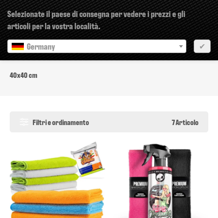
×
Selezionate il paese di consegna per vedere i prezzi e gli
articoli per la vostra località.
Germany
✔
40x40 cm
40x40 cm
Filtri e ordinamento
7 Articolo