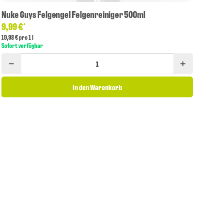
Nuke Guys Felgengel Felgenreiniger 500ml
9,99 €
*
19,98 € pro 1 l
Sofort verfügbar
In den Warenkorb