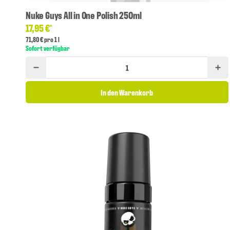
Nuke Guys All in One Polish 250ml
17,95 €
*
71,80 € pro 1 l
Sofort verfügbar
In den Warenkorb