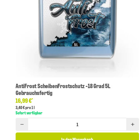
AntiFrost ScheibenFrostschutz -18 Grad 5L
Gebrauchsfertig
16,99 €
*
3,40 € pro 1 l
Sofort verfügbar
In den Warenkorb