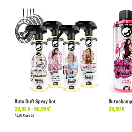
Auto Duft Spray Set
Autoshamp
20,98 € -
50,99 €
25,90 €
*
*
41,96 € pro 1 l