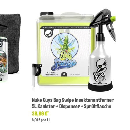
Nuke Guys Bug Swipe Insektenentferner
Nu
5L Kanister + Dispenser + Sprühflasche
12
39,99 €
*
8,00 € pro 1 l