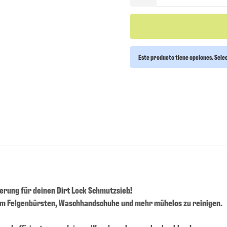
Este producto tiene opciones. Selec
terung für deinen Dirt Lock Schmutzsieb!
, um Felgenbürsten, Waschhandschuhe und mehr mühelos zu reinigen.