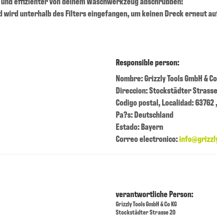
r und effizienter von deinem Waschwerkzeug abschrubben!
d wird unterhalb des Filters eingefangen, um keinen Dreck erneut au
Responsible person:
Nombre: Grizzly Tools GmbH & Co
Direccion: Stockstädter Strasse
Codigo postal, Localidad: 63762
Pa?s: Deutschland
Estado: Bayern
Correo electronico:
info@grizzl
verantwortliche Person:
Grizzly Tools GmbH & Co KG
Stockstädter Strasse 20