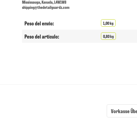
Mississauga, Kanada, L4W1W8
shipping@thedetailguardz.com
Peso del envio:
1,00 kg
Peso del articulo:
0,80 kg
Vorkasse Üb