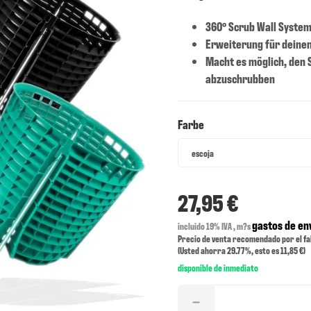
360° Scrub Wall Syste
Erweiterung für deinen
Macht es möglich, den
abzuschrubben
Farbe
Farbe
escoja
27,95 €
gastos de en
incluido 19% IVA , m?s
Precio de venta recomendado por el fa
(Usted ahorra
29.77%
, esto es
11,85 €
)
disponible de inmediato