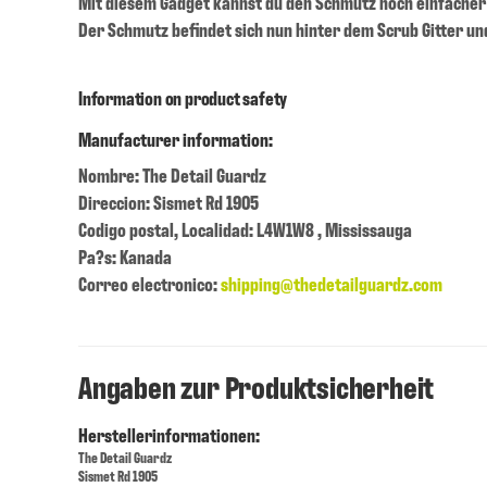
Mit diesem Gadget kannst du den Schmutz noch einfache
Der Schmutz befindet sich nun hinter dem Scrub Gitter un
Information on product safety
Manufacturer information:
Nombre: The Detail Guardz
Direccion: Sismet Rd 1905
Codigo postal, Localidad: L4W1W8 , Mississauga
Pa?s: Kanada
Correo electronico:
shipping@thedetailguardz.com
Angaben zur Produktsicherheit
Herstellerinformationen:
The Detail Guardz
Sismet Rd 1905