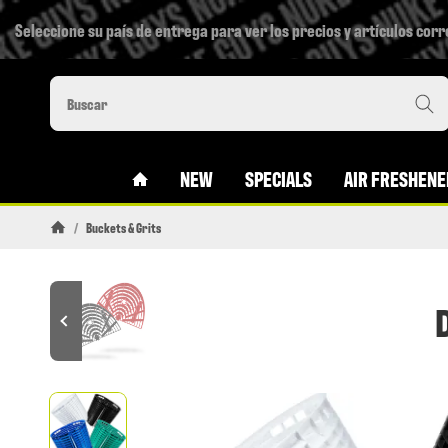
Seleccione su país de entrega para ver los precios y artículos cor
#CUSTOM.LINKHOME#
NEW
SPECIALS
AIR FRESHENE
/
Buckets & Grits
Pagina de inicio