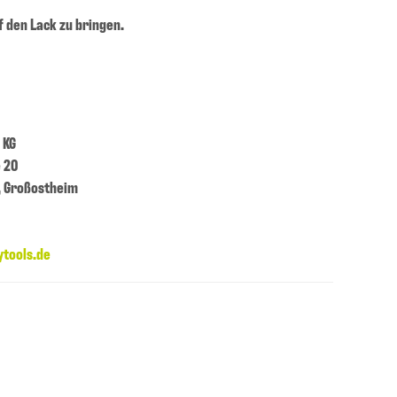
f den Lack zu bringen.
 KG
 20
 , Großostheim
ytools.de