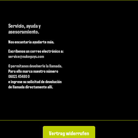
Servicio, ayuda y
asesoramiento.
Nos encantaría ayudarte más.
Escríbenos un correo electrónico a:
service@nukeguys.com
O permítanos devolverle la llamada.
Para ello marca nuestro número
06021 45480 0
e ingrese su solicitud de devolución
de llamada directamente allí.
Vertrag widerrufen