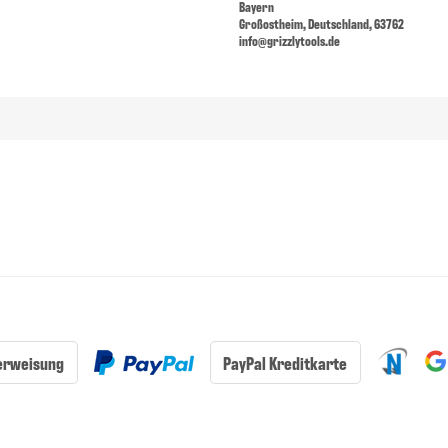
Bayern
Großostheim, Deutschland, 63762
info@grizzlytools.de
erweisung
PayPal Kreditkarte