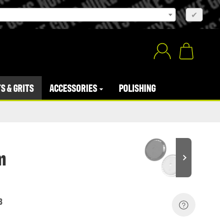
×
✔
S & GRITS
ACCESSORIES
POLISHING
m
3