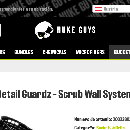
respondientes a su ubicación.
Austria
RS
BUNDLES
CHEMICALS
MICROFIBERS
BUCKET
Detail Guardz - Scrub Wall Syste
Numero de articulo:
2003280
Categor?a:
Buckets & Grits