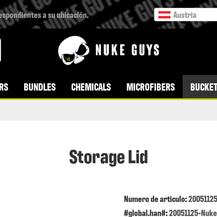
respondientes a su ubicación.
Austria
RS
BUNDLES
CHEMICALS
MICROFIBERS
BUCKET
Storage Lid
Numero de articulo:
20051125
#global.han#:
20051125-Nuke