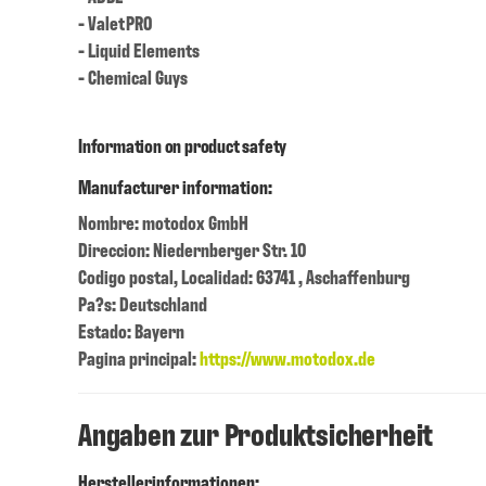
- ValetPRO
- Liquid Elements
- Chemical Guys
Information on product safety
Manufacturer information:
Nombre: motodox GmbH
Direccion: Niedernberger Str. 10
Codigo postal, Localidad: 63741 , Aschaffenburg
Pa?s: Deutschland
Estado: Bayern
Pagina principal:
https://www.motodox.de
Angaben zur Produktsicherheit
Herstellerinformationen: