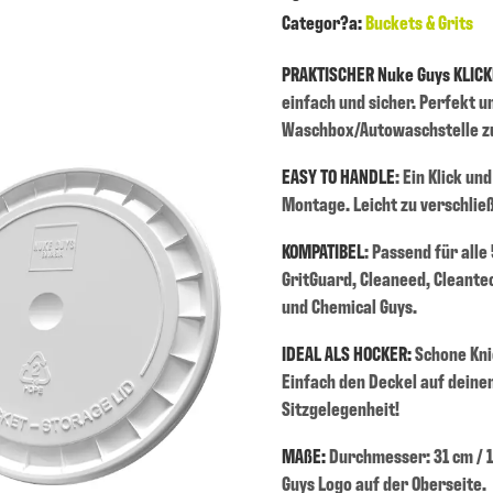
Categor?a:
Buckets & Grits
PRAKTISCHER Nuke Guys KLIC
einfach und sicher. Perfekt 
Waschbox/Autowaschstelle zu
EASY TO HANDLE
: Ein Klick u
Montage. Leicht zu verschlie
KOMPATIBEL
: Passend für alle 
GritGuard, Cleaneed, Cleante
und Chemical Guys.
IDEAL ALS HOCKER:
Schone Knie
Einfach den Deckel auf dein
Sitzgelegenheit!
MAßE:
Durchmesser: 31 cm / 1
Guys Logo auf der Oberseite.