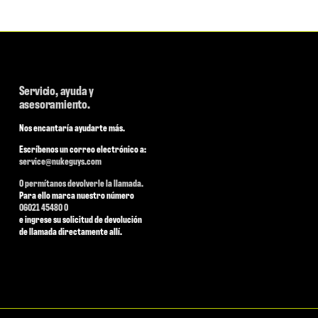
Servicio, ayuda y
asesoramiento.
Nos encantaría ayudarte más.
Escríbenos un correo electrónico a:
service@nukeguys.com
O permítanos devolverle la llamada.
Para ello marca nuestro número
06021 45480 0
e ingrese su solicitud de devolución
de llamada directamente allí.