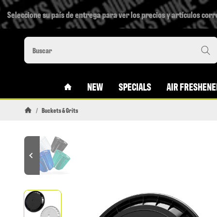
Seleccione su país de entrega para ver los precios y artículos cor
#CUSTOM.LINKHOME#
NEW
SPECIALS
AIR FRESHENE
/
Buckets & Grits
Pagina de inicio