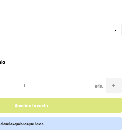
vio
uds.
Añadir a la cesta
cione las opciones que desee.