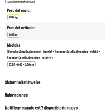
https://www.motodox.de
Peso del envio:
0,02 kg
Peso del articulo:
0,01 kg
Medidas
( #productDetails.dimension_length# × #productDetails.dimension_width# ×
#productDetails.dimension_height# ):
17,50 × 9,00 × 0,20 cm
Sicherheitshinweise
Valoraciones
Notificar cuando est? disponible de nuevo