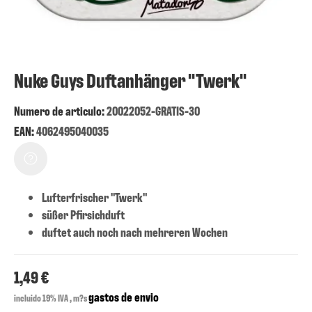
Nuke Guys Duftanhänger "Twerk"
Numero de articulo:
20022052-GRATIS-30
EAN:
4062495040035
Lufterfrischer "Twerk"
süßer Pfirsichduft
duftet auch noch nach mehreren Wochen
1,49 €
gastos de envio
incluido 19% IVA , m?s