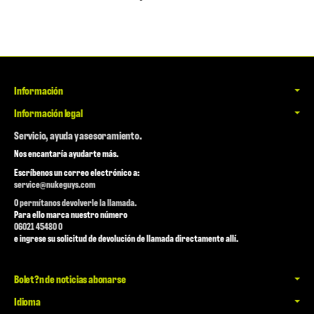
Información
Información legal
Servicio, ayuda y asesoramiento.
Nos encantaría ayudarte más.
Escríbenos un correo electrónico a:
service@nukeguys.com
O permítanos devolverle la llamada.
Para ello marca nuestro número
06021 45480 0
e ingrese su solicitud de devolución de llamada directamente allí.
Bolet?n de noticias abonarse
Idioma