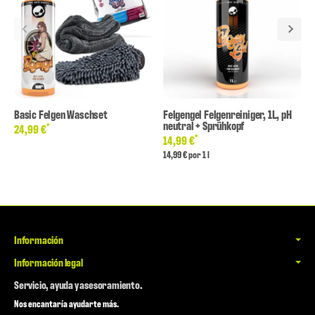
Basic Felgen Waschset
Felgengel Felgenreiniger, 1L, pH
neutral + Sprühkopf
*
24,99 €
*
14,99 €
14,99 € por 1 l
Información
Información legal
Servicio, ayuda y asesoramiento.
Nos encantaría ayudarte más.