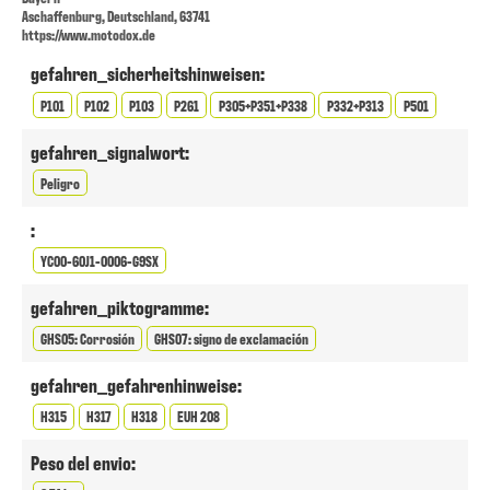
Aschaffenburg, Deutschland, 63741
https://www.motodox.de
gefahren_sicherheitshinweisen:
P101
P102
P103
P261
P305+P351+P338
P332+P313
P501
gefahren_signalwort:
Peligro
:
YC00-60J1-0006-G9SX
gefahren_piktogramme:
GHS05: Corrosión
GHS07: signo de exclamación
gefahren_gefahrenhinweise:
H315
H317
H318
EUH 208
Peso del envio: