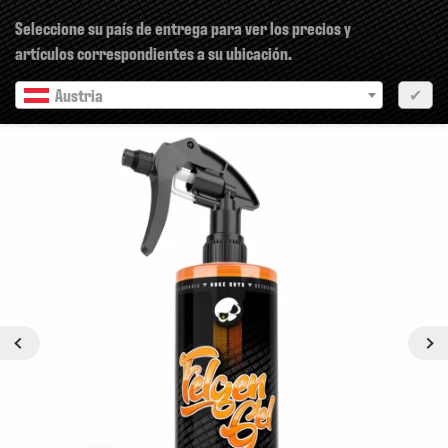
×
Seleccione su país de entrega para ver los precios y
artículos correspondientes a su ubicación.
Austria
✔
Anterior
siguiente