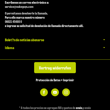
Escríbenos un correo electrónico a:
service@nukeguys.com
O permítanos devolverle la llamada.
Para ello marca nuestro número
06021 45480 0
e ingrese su solicitud de devolución de llamada directamente allí.
Bolet?n de noticias abonarse
Idioma
Vertrag widerrufen
Protección de Datos
•
Imprimir
*
A todos los precios se agregan IVA y gastos de
envio
,y envio