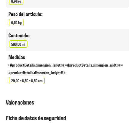
0,74 kg
Peso del articulo:
0,54 kg
Contenido:
500,00 ml
Medidas
( #productDetails.dimension_length# × #productDetails.dimension_width# ×
#productDetails.dimension_height# ):
20,00 × 6,50 × 6,50 cm
Valoraciones
Ficha de datos de seguridad