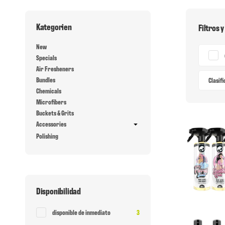
Kategorien
Filtros y
New
Specials
Air Fresheners
Bundles
Clasif
Chemicals
Microfibers
Buckets & Grits
Accessories
Polishing
Disponibilidad
Articulo encontrado
disponible de inmediato
3