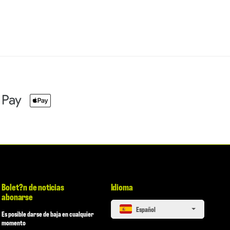
Bolet?n de noticias
Idioma
abonarse
español
Es posible darse de baja en cualquier
momento