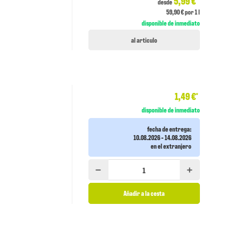
5,99 €
desde
59,90 € por 1 l
disponible de inmediato
al articulo
1,49 €
*
disponible de inmediato
fecha de entrega:
10.08.2026 - 14.08.2026
en el extranjero
Añadir a la cesta