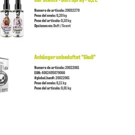
Numero de articulo:
20032279
Peso del envio:
0,20 kg
Peso del articulo:
0,10 kg
Opciones en:
Duft / Scent
Anhänger unbeduftet "Skull"
Numero de articulo:
20022061
EAN:
4062495079066
#global.han#:
20022061
Peso del envio:
0,11 kg
Peso del articulo:
0,01 kg