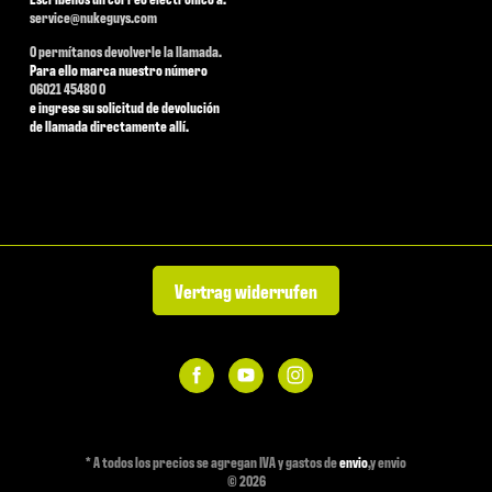
service@nukeguys.com
O permítanos devolverle la llamada.
Para ello marca nuestro número
06021 45480 0
e ingrese su solicitud de devolución
de llamada directamente allí.
Vertrag widerrufen
*
A todos los precios se agregan IVA y gastos de
envio
,y envio
© 2026