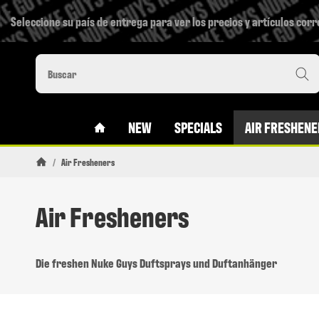
Seleccione su país de entrega para ver los precios y artículos cor
#CUSTOM.LINKHOME#
NEW
SPECIALS
AIR FRESHENE
/
Air Fresheners
Pagina de inicio
Air Fresheners
Die freshen Nuke Guys Duftsprays und Duftanhänger