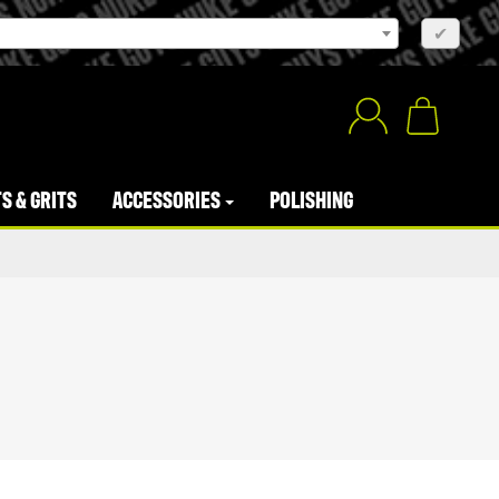
×
✔
S & GRITS
ACCESSORIES
POLISHING