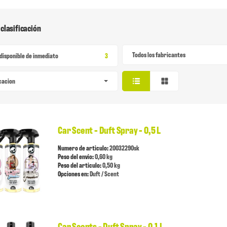
 clasificación
Todos los fabricantes
Articulo encontrado
disponible de inmediato
3
icacion
Car Scent - Duft Spray - 0,5 L
Numero de articulo:
20032290sk
Peso del envio:
0,60 kg
Peso del articulo:
0,50 kg
Opciones en:
Duft / Scent
Car Scents - Duft Spray - 0,1 L