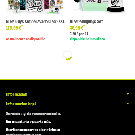
Nuke Guys set de lavado Clear XXL
Glasreinigungs Set
*
*
179,99 €
35,99 €
7,20 € por 1 l
actualmente no disponible
disponible de inmediato
Información
Información legal
Servicio, ayuda y asesoramiento.
Nos encantaría ayudarte más.
Escríbenos un correo electrónico a:
service@nukeguys.com