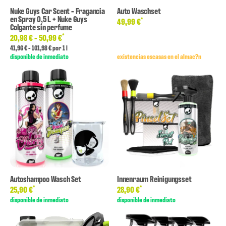
Nuke Guys Car Scent - Fragancia
Auto Waschset
en Spray 0,5 L + Nuke Guys
*
49,99 €
Colgante sin perfume
*
20,98 € -
50,99 €
41,96 € - 101,98 € por 1 l
disponible de inmediato
existencias escasas en el almac?n
Autoshampoo Wasch Set
Innenraum Reinigungsset
*
*
25,90 €
28,90 €
disponible de inmediato
disponible de inmediato