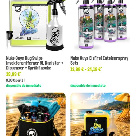
Nuke Guys Bug Swipe
Nuke Guys EisFrei Enteiserspray
Insektenentferner 5L Kanister +
Sets
Dispenser + Sprühflasche
*
12,99 € -
24,19 €
*
39,99 €
8,00 € por 1 l
disponible de inmediato
disponible de inmediato