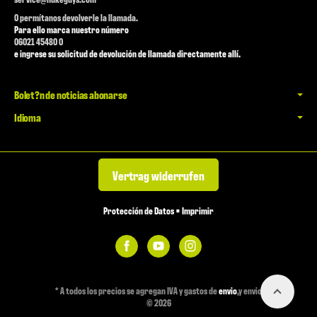
O permítanos devolverle la llamada.
Para ello marca nuestro número
06021 45480 0
e ingrese su solicitud de devolución de llamada directamente allí.
Bolet?n de noticias abonarse
Idioma
Vertrag widerrufen
Protección de Datos
•
Imprimir
*
A todos los precios se agregan IVA y gastos de
envio
,y envio
© 2026