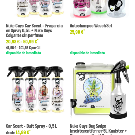
Nuke Guys Car Scent - Fragancia
Autoshampoo Wasch Set
en Spray 0,5 L + Nuke Guys
*
25,90 €
Colgante sin perfume
*
20,98 € -
50,99 €
41,96 € - 101,98 € por 1 l
disponible de inmediato
disponible de inmediato
Car Scent - Duft Spray - 0,5 L
Nuke Guys Bug Swipe
Insektenentferner 5L Kanister +
*
14,99 €
desde