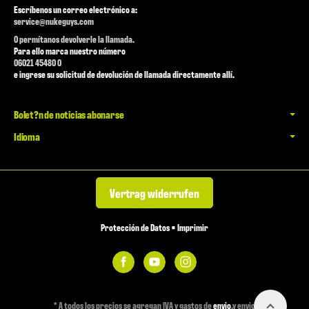
Escríbenos un correo electrónico a:
service@nukeguys.com
O permítanos devolverle la llamada.
Para ello marca nuestro número
06021 45480 0
e ingrese su solicitud de devolución de llamada directamente allí.
Bolet?n de noticias abonarse
Idioma
Vertrag widerrufen
Protección de Datos
•
Imprimir
*
A todos los precios se agregan IVA y gastos de
envio
,y envio