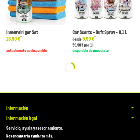
Innenreiniger Set
Car Scents - Duft Spray - 0,1 L
*
*
28,90 €
5,99 €
desde
59,90 € por 1 l
actualmente no disponible
disponible de inmediato
Información
Información legal
Servicio, ayuda y asesoramiento.
Nos encantaría ayudarte más.