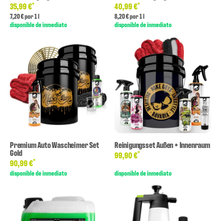
*
*
35,99 €
40,99 €
7,20 € por 1 l
8,20 € por 1 l
disponible de inmediato
disponible de inmediato
Premium Auto Wascheimer Set
Reinigungsset Außen + Innenraum
Gold
*
99,90 €
*
90,99 €
disponible de inmediato
disponible de inmediato