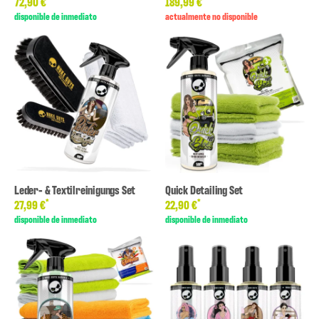
72,90 €
189,99 €
disponible de inmediato
actualmente no disponible
Leder- & Textilreinigungs Set
Quick Detailing Set
*
*
27,99 €
22,90 €
disponible de inmediato
disponible de inmediato