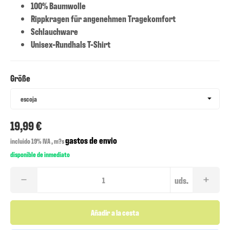
100% Baumwolle
Rippkragen für angenehmen Tragekomfort
Schlauchware
Unisex-Rundhals T-Shirt
Größe
Größe
escoja
19,99 €
gastos de envio
incluido 19% IVA , m?s
disponible de inmediato
uds.
Añadir a la cesta