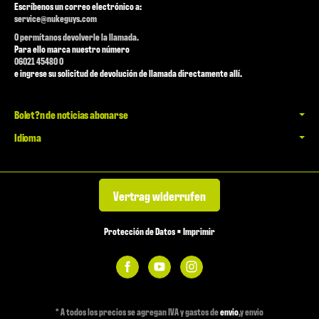
Escríbenos un correo electrónico a:
service@nukeguys.com
O permítanos devolverle la llamada.
Para ello marca nuestro número
06021 45480 0
e ingrese su solicitud de devolución de llamada directamente allí.
Bolet?n de noticias abonarse
Idioma
Vertrag widerrufen
Protección de Datos
•
Imprimir
*
A todos los precios se agregan IVA y gastos de
envio
,y envio