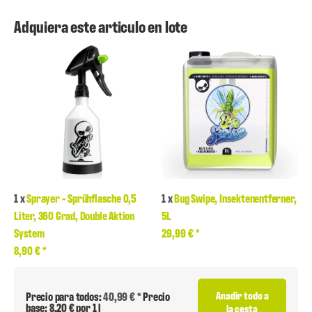
Adquiera este articulo en lote
1
x
Sprayer - Sprühflasche 0,5
1
x
Bug Swipe, Insektenentferner,
Liter, 360 Grad, Double Aktion
5L
System
29,99 €
*
8,90 €
*
Anadir todo a
Precio para todos:
40,99 € *
Precio
base:
8,20 € por 1 l
la cesta