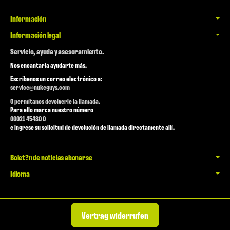
Información
Información legal
Servicio, ayuda y asesoramiento.
Nos encantaría ayudarte más.
Escríbenos un correo electrónico a:
service@nukeguys.com
O permítanos devolverle la llamada.
Para ello marca nuestro número
06021 45480 0
e ingrese su solicitud de devolución de llamada directamente allí.
Bolet?n de noticias abonarse
Idioma
Vertrag widerrufen