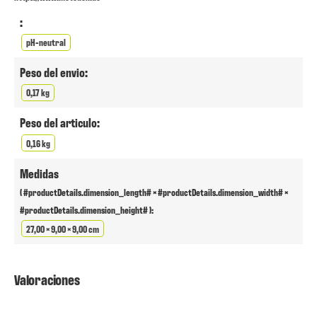
:
pH-neutral
Peso del envio:
0,17 kg
Peso del articulo:
0,16 kg
Medidas
( #productDetails.dimension_length# × #productDetails.dimension_width# ×
#productDetails.dimension_height# ):
27,00 × 9,00 × 9,00 cm
Valoraciones