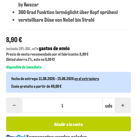
by Kwazar
360 Grad Funktion (ermöglicht über Kopf sprühen)
verstellbare Düse von Nebel bis Strahl
8,90 €
gastos de envio
incluido 19% IVA , m?s
Precio de venta recomendado por el fabricante: 8,99 €
(Usted ahorra
1%
, esto es
0,09 €
)
disponible de inmediato
fecha de entrega:
11.08.2026 - 15.08.2026
en el extranjero
Envio gratuito a partir de 49,00 €
uds
Añadir a la cesta
Loading...
Komponenten werden geladen ...