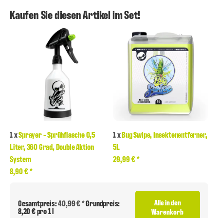
Kaufen Sie diesen Artikel im Set!
1
x
Sprayer - Sprühflasche 0,5
1
x
Bug Swipe, Insektenentferner,
Liter, 360 Grad, Double Aktion
5L
System
29,99 €
*
8,90 €
*
Alle in den
Gesamtpreis:
40,99 € *
Grundpreis:
8,20 € pro 1 l
Warenkorb