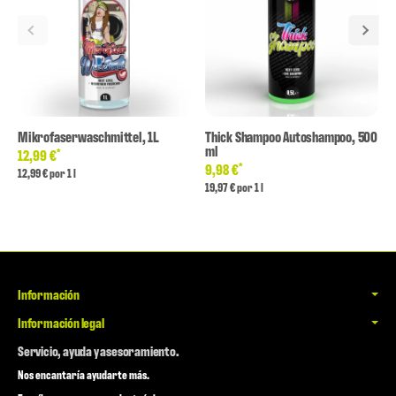
Mikrofaserwaschmittel, 1L
Thick Shampoo Autoshampoo, 500
ml
*
12,99 €
*
9,98 €
12,99 € por 1 l
19,97 € por 1 l
Información
Información legal
Servicio, ayuda y asesoramiento.
Nos encantaría ayudarte más.