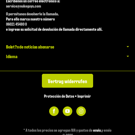
Escríbenos un correo electrónico a:
service@nukeguys.com
O permítanos devolverle la llamada.
Para ello marca nuestro número
06021 45480 0
e ingrese su solicitud de devolución de llamada directamente allí.
Bolet?n de noticias abonarse
Idioma
Vertrag widerrufen
Protección de Datos
•
Imprimir
*
A todos los precios se agregan IVA y gastos de
envio
,y envio