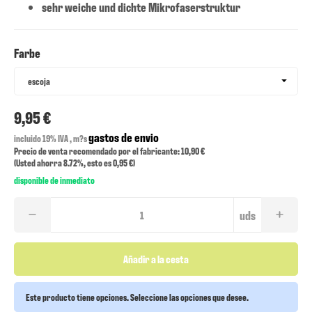
sehr weiche und dichte Mikrofaserstruktur
Farbe
Farbe
escoja
9,95 €
gastos de envio
incluido 19% IVA , m?s
Precio de venta recomendado por el fabricante: 10,90 €
(Usted ahorra
8.72%
, esto es
0,95 €
)
disponible de inmediato
uds
Añadir a la cesta
Este producto tiene opciones. Seleccione las opciones que desee.