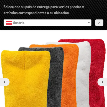
×
Seleccione su país de entrega para ver los precios y
artículos correspondientes a su ubicación.
Austria
✔
Anterior
siguiente