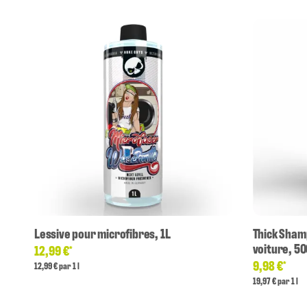
Lessive pour microfibres, 1L
Thick Sha
voiture, 50
12,99 €
*
9,98 €
*
12,99 € par 1 l
19,97 € par 1 l