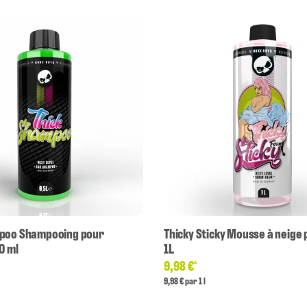
mpoo Shampooing pour
Thicky Sticky Mousse à neige
0 ml
1L
9,98 €
*
9,98 € par 1 l