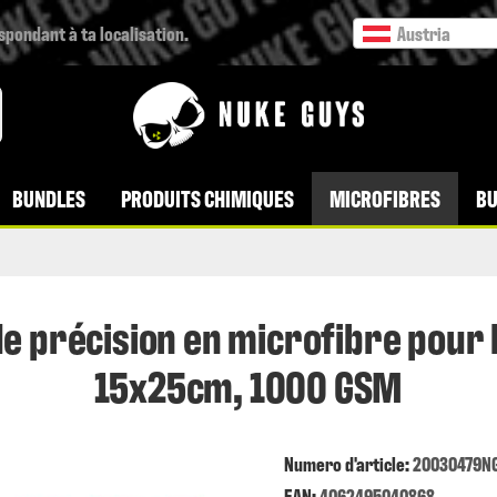
espondant à ta localisation.
Austria
BUNDLES
PRODUITS CHIMIQUES
MICROFIBRES
BU
e précision en microfibre pour le
15x25cm, 1000 GSM
Numero d'article:
20030479N
EAN:
4062495040868