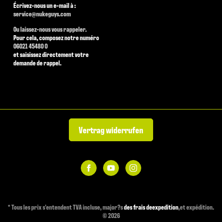
Écrivez-nous un e-mail à :
service@nukeguys.com
Ou laissez-nous vous rappeler.
Pour cela, composez notre numéro
06021 45480 0
et saisissez directement votre
demande de rappel.
Vertrag widerrufen
*
Tous les prix s'entendent TVA incluse, major?s
des frais deexpedition
,et expédition.
© 2026