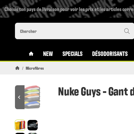
Choisis ton pays de livraison pour voir les prix et les articles corr
#CUSTOM.LINKHOME#
NEW
SPECIALS
DÉSODORISANTS
/
Microfibres
Page daccueil
Nuke Guys - Gant d