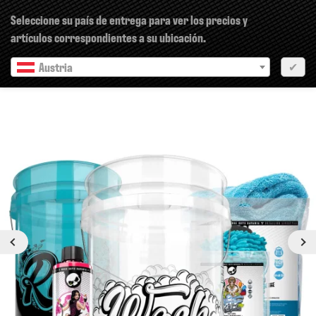
×
Seleccione su país de entrega para ver los precios y
artículos correspondientes a su ubicación.
Austria
✔
Anterior
siguiente