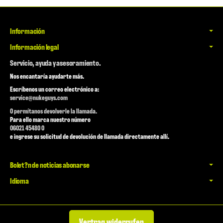
Información
Información legal
Servicio, ayuda y asesoramiento.
Nos encantaría ayudarte más.
Escríbenos un correo electrónico a:
service@nukeguys.com
O permítanos devolverle la llamada.
Para ello marca nuestro número
06021 45480 0
e ingrese su solicitud de devolución de llamada directamente allí.
Bolet?n de noticias abonarse
Idioma
Vertrag widerrufen