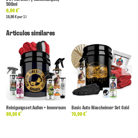
500ml
*
9,99 €
19,98 € por 1 l
Articulos similares
Reinigungsset Außen + Innenraum
Basic Auto Wascheimer Set Gold
*
*
99,90 €
70,99 €