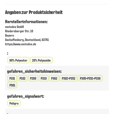
Angaben zur Produktsicherheit
Herstellerinformationen:
motodox GmbH
Niedernberger Str. 10
Bayern
Aschaffenburg, Deutschland, 63741
https://www.motodox.de
:
80% Polyester
20% Polyamide
gefahren_sicherheitshinweisen:
P101
P102
P280
P310
P362
P302+P352
P305+P351+P338
P501
gefahren_signalwort:
Peligro
: