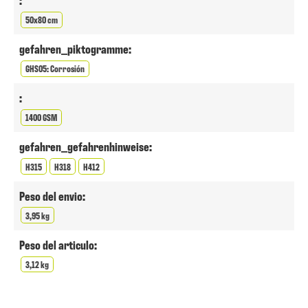
50x80 cm
gefahren_piktogramme:
GHS05: Corrosión
:
1400 GSM
gefahren_gefahrenhinweise:
H315
H318
H412
Peso del envio:
3,95 kg
Peso del articulo:
3,12 kg