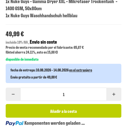
1x Nuke Guys - Gamma Dryer XXL - Mikrofaser Trockentuch -
1400 GSM, 50x80cm
1x Nuke Guys Waschhandschuh hellblau
49,99 €
Envio sin coste
incluido 19% IVA ,
Precio de venta recomendado por el fabricante: 65,87 €
(Usted ahorra
24.11%
, esto es
15,88 €
)
disponible de inmediato
fecha de entrega:
10.08.2026 - 14.08.2026
en el extranjero
Envio gratuito a partir de 49,00 €
Añadir a la cesta
Loading...
Komponenten werden geladen ...