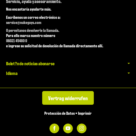
Servicio, ayuda y asesoramiento.
Nos encantaría ayudarte más.
Escríbenos un correo electrónico a:
service@nukeguys.com
O permítanos devolverle la llamada.
Para ello marca nuestro número
06021 45480 0
e ingrese su solicitud de devolución de llamada directamente allí.
Bolet?n de noticias abonarse
Idioma
Vertrag widerrufen
Protección de Datos
•
Imprimir