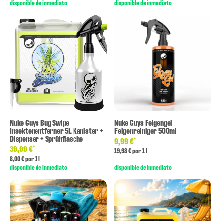
disponible de inmediato
disponible de inmediato
Nuke Guys Bug Swipe
Nuke Guys Felgengel
Insektenentferner 5L Kanister +
Felgenreiniger 500ml
Dispenser + Sprühflasche
*
9,99 €
*
39,99 €
19,98 € por 1 l
8,00 € por 1 l
disponible de inmediato
disponible de inmediato