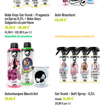
Nuke Guys Car Scent - Fragancia
Auto Waschset
en Spray 0,5 L + Nuke Guys
*
49,99 €
Colgante sin perfume
*
20,98 € -
50,99 €
41,96 € - 101,98 € por 1 l
disponible de inmediato
existencias escasas en el almac?n
Autoshampoo Wasch Set
Car Scent - Duft Spray - 0,5 L
*
*
25,90 €
14,99 €
desde
29,98 € por 1 l