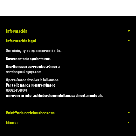
Información
Información legal
Servicio, ayuda y asesoramiento.
Nos encantaría ayudarte más.
Escríbenos un correo electrónico a:
service@nukeguys.com
O permítanos devolverle la llamada.
Para ello marca nuestro número
06021 45480 0
e ingrese su solicitud de devolución de llamada directamente allí.
Bolet?n de noticias abonarse
Idioma