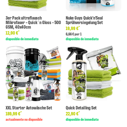
3er Pack ultraflausch
Nuke Guys Quick'n'Seal
Mikrofaser - Quick´n Gloss - 500
Sprühversiegelung Set
GSM, 40x40cm
*
19,99 €
*
12,90 €
6,66 € por 1
disponible de inmediato
disponible de inmediato
XXL Starter Autowäsche Set
Quick Detailing Set
*
*
189,99 €
22,90 €
actualmente no disponible
disponible de inmediato