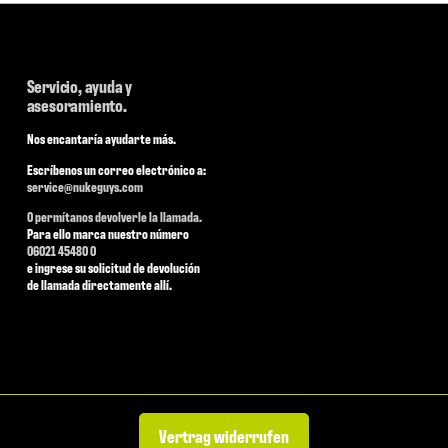
Servicio, ayuda y
asesoramiento.
Nos encantaría ayudarte más.
Escríbenos un correo electrónico a:
service@nukeguys.com
O permítanos devolverle la llamada.
Para ello marca nuestro número
06021 45480 0
e ingrese su solicitud de devolución
de llamada directamente allí.
Vertrag widerrufen