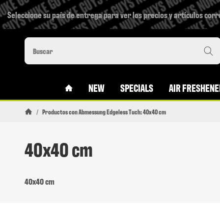
Seleccione su país de entrega para ver los precios y artículos cor
#CUSTOM.LINKHOME#
NEW
SPECIALS
AIR FRESHENE
/
Productos con Abmessung Edgeless Tuch: 40x40 cm
Pagina de inicio
40x40 cm
40x40 cm