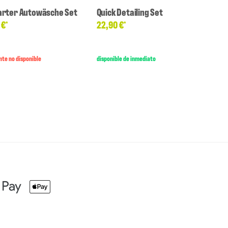
arter Autowäsche Set
Quick Detailing Set
 €
22,90 €
*
*
te no disponible
disponible de inmediato