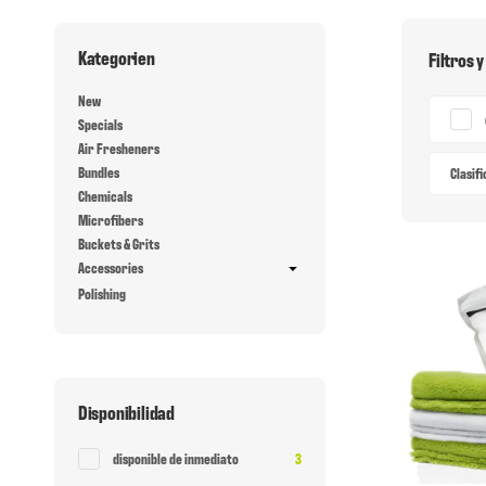
Kategorien
Filtros y
New
Specials
Air Fresheners
Bundles
Clasif
Chemicals
Microfibers
Buckets & Grits
Accessories
Polishing
Disponibilidad
Articulo encontrado
disponible de inmediato
3