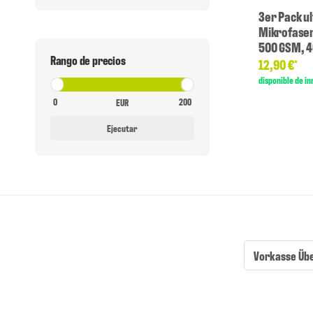
3er Pack u
Mikrofaser 
500 GSM, 
Rango de precios
12,90 €
*
disponible de i
EUR
Ejecutar
Vorkasse Üb