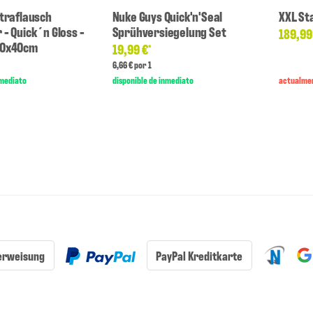
ltraflausch
Nuke Guys Quick'n'Seal
XXL St
- Quick´n Gloss -
Sprühversiegelung Set
189,99
40x40cm
19,99 €
*
6,66 € por 1
nmediato
disponible de inmediato
actualmen
erweisung
PayPal Kreditkarte