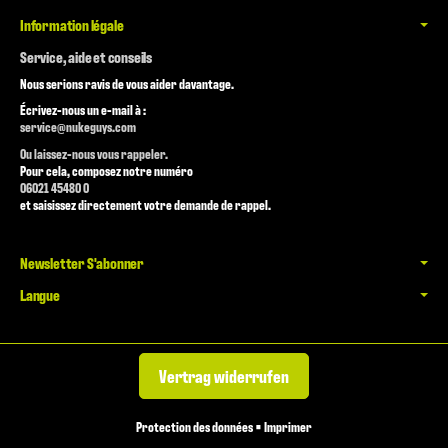
Information légale
Service, aide et conseils
Nous serions ravis de vous aider davantage.
Écrivez-nous un e-mail à :
service@nukeguys.com
Ou laissez-nous vous rappeler.
Pour cela, composez notre numéro
06021 45480 0
et saisissez directement votre demande de rappel.
Newsletter S'abonner
Langue
Vertrag widerrufen
Protection des données
•
Imprimer