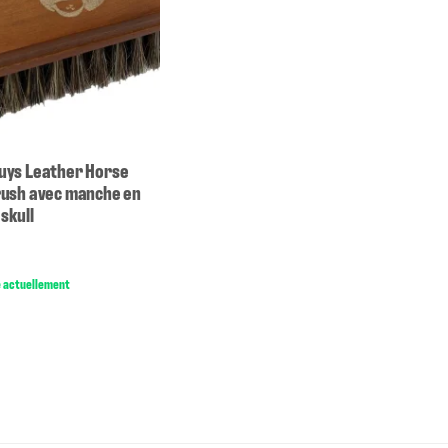
uys Leather Horse
rush avec manche en
 skull
*
e actuellement