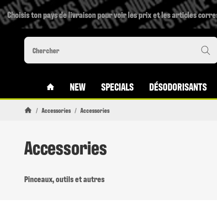
Choisis ton pays de livraison pour voir les prix et les articles corr
#CUSTOM.LINKHOME#
NEW
SPECIALS
DÉSODORISANTS
/
Accessories
/
Accessories
Page daccueil
Accessories
Pinceaux, outils et autres