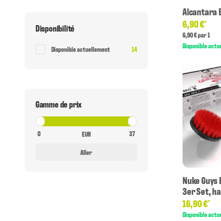
Alcantara 
6,90 €
*
Disponibilité
6,90 € par 1
Disponible actu
Article Trouv?
Disponible actuellement
14
Gamme de prix
EUR
Aller
Nuke Guys 
3er Set, h
16,90 €
*
Disponible actu