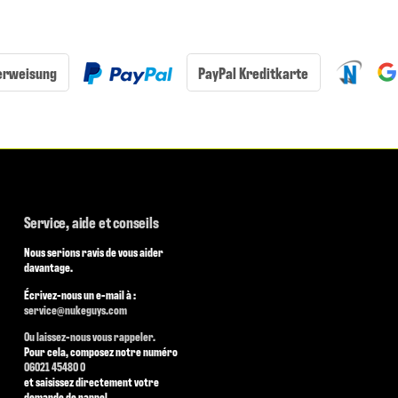
erweisung
PayPal Kreditkarte
Service, aide et conseils
Nous serions ravis de vous aider
davantage.
Écrivez-nous un e-mail à :
service@nukeguys.com
Ou laissez-nous vous rappeler.
Pour cela, composez notre numéro
06021 45480 0
et saisissez directement votre
demande de rappel.