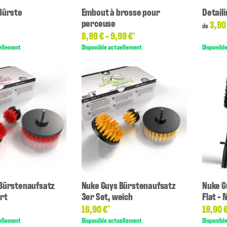
Bürste
Embout à brosse pour
Detaili
perceuse
3,90
de
8,99 € -
9,99 €
*
ellement
Disponible actuellement
Disponibl
Bürstenaufsatz
Nuke Guys Bürstenaufsatz
Nuke G
art
3er Set, weich
Flat - 
16,90 €
19,90 
*
ellement
Disponible actuellement
Disponibl