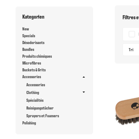
Kategorien
Filtres e
New
Specials
Désodorisants
Bundles
Tri
Produits chimiques
Microfibres
Buckets & Grits
Accessories
Accessories
Clothing
Spécialités
Reinigungstücher
Sprayers et Foamers
Polishing