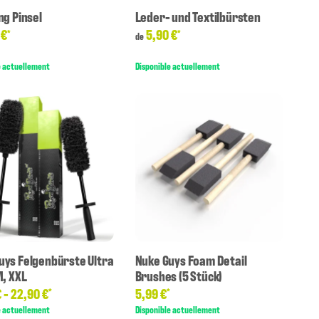
ng Pinsel
Leder- und Textilbürsten
 €
5,90 €
*
*
de
e actuellement
Disponible actuellement
uys Felgenbürste Ultra
Nuke Guys Foam Detail
M, XXL
Brushes (5 Stück)
€ -
22,90 €
5,99 €
*
*
e actuellement
Disponible actuellement