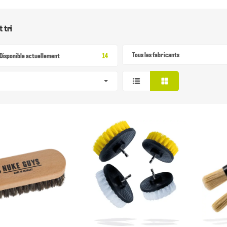
t tri
Tous les fabricants
Article Trouv?
Disponible actuellement
14