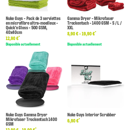
Nuke Guys - Pack de 3 serviettes
Gamma Dryer - Mikrofaser
en microfibre ultra-moelleux -
Trockentuch - 1400 GSM - S / L /
Quick'n Gloss - 500 GSM,
XXL
40x40cm
*
8,90 € -
19,90 €
*
12,90 €
Disponible actuellement
Disponible actuellement
Nuke Guys Gamma Dryer
Nuke Guys Interior Scrubber
Mikrofaser Trockentuch 1400
*
6,90 €
GSM
*
12,90 € -
19,90 €