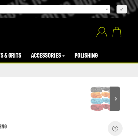
×
✔
S & GRITS
ACCESSORIES
POLISHING
2NG