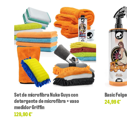
Set de microfibra Nuke Guys con
Basic Felg
detergente de microfibra + vaso
24,99 €
*
medidor Griffin
129,90 €
*