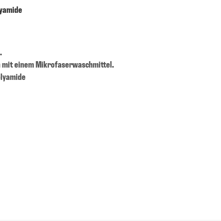
lyamide
.
n mit einem Mikrofaserwaschmittel.
olyamide