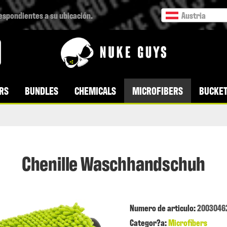
respondientes a su ubicación.
Austria
RS
BUNDLES
CHEMICALS
MICROFIBERS
BUCKET
Chenille Waschhandschuh
Numero de articulo:
2003046
Categor?a:
Microfibers