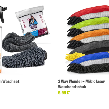
en Waschset
3 Way Wonder - Mikrofaser
Waschandschuh
9,99 €
*