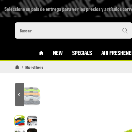
Seleccione su país de entrega para ver los precios y artículos cor
#CUSTOM.LINKHOME#
NEW
SPECIALS
AIR FRESHENE
/
Microfibers
Pagina de inicio