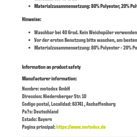
Materialzusammensetzung: 80% Polyester, 20% Po
Hinweise:
Waschbar bei 40 Grad. Kein Weichspüler verwenden
Vor der ersten Benutzung bitte waschen, am beste
Materialzusammensetzung: 80% Polyester - 20% P
Information on product safety
Manufacturer information:
Nombre: motodox GmbH
Direccion: Niedernberger Str. 10
Codigo postal, Localidad: 63741 , Aschaffenburg
Pa?s: Deutschland
Estado: Bayern
Pagina principal:
https://www.motodox.de