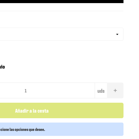
vio
uds
Añadir a la cesta
cione las opciones que desee.