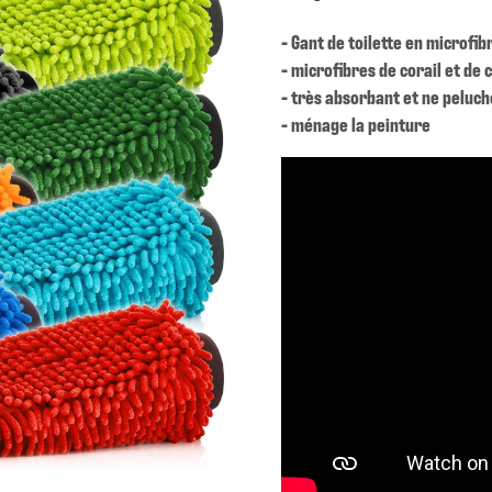
- Gant de toilette en microfib
- microfibres de corail et de 
- très absorbant et ne peluch
- ménage la peinture