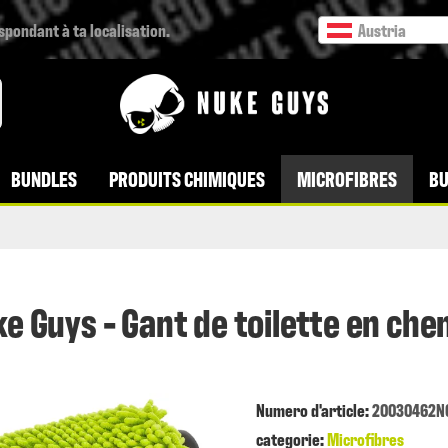
espondant à ta localisation.
Austria
BUNDLES
PRODUITS CHIMIQUES
MICROFIBRES
BU
e Guys - Gant de toilette en chen
Numero d'article:
20030462N
categorie:
Microfibres