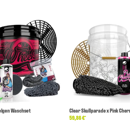
elgen Waschset
Clear Skullparade x Pink Cher
59,86 €
*