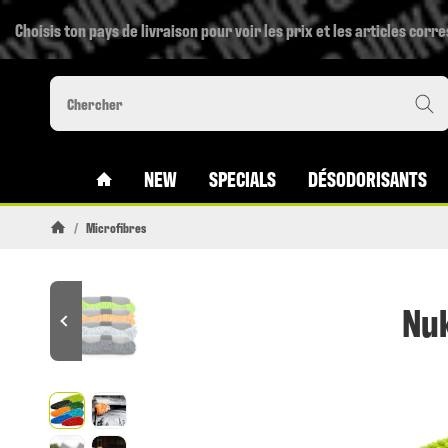
Choisis ton pays de livraison pour voir les prix et les articles corr
#CUSTOM.LINKHOME#
NEW
SPECIALS
DÉSODORISANTS
/
Microfibres
Page daccueil
Nuk