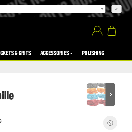
×
✔
CKETS & GRITS
ACCESSORIES
POLISHING
ille
G