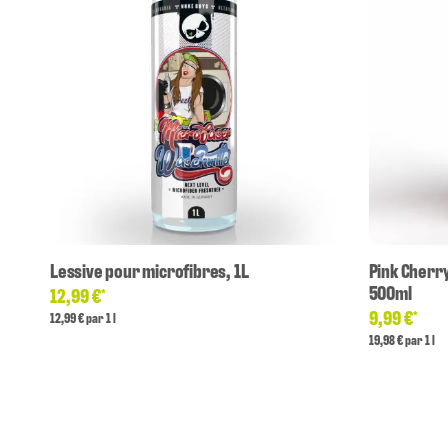
Lessive pour microfibres, 1L
Pink Cherr
500ml
12,99 €
*
9,99 €
*
12,99 € par 1 l
19,98 € par 1 l