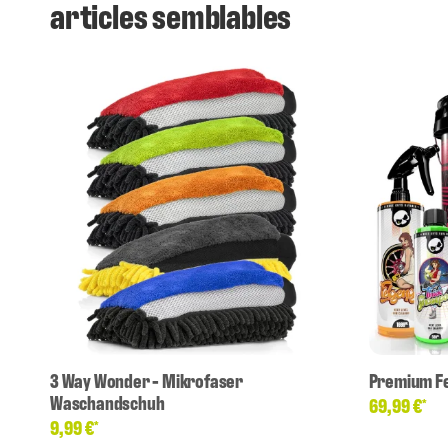
articles semblables
3 Way Wonder - Mikrofaser
Premium F
Waschandschuh
69,99 €
*
9,99 €
*