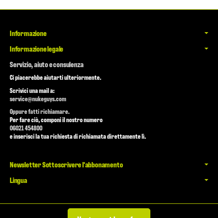
Informazione
Informazione legale
Servizio, aiuto e consulenza
Ci piacerebbe aiutarti ulteriormente.
Scrivici una mail a:
service@nukeguys.com
Oppure fatti richiamare.
Per fare ciò, componi il nostro numero
06021 454800
e inserisci la tua richiesta di richiamata direttamente lì.
Newsletter Sottoscrivere l'abbonamento
Lingua