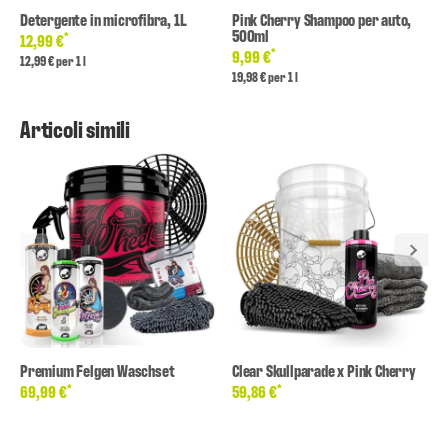
Detergente in microfibra, 1L
Pink Cherry Shampoo per auto,
500ml
*
12,99 €
*
9,99 €
12,99 € per 1 l
19,98 € per 1 l
Articoli simili
Premium Felgen Waschset
Clear Skullparade x Pink Cherry
*
*
69,99 €
59,86 €