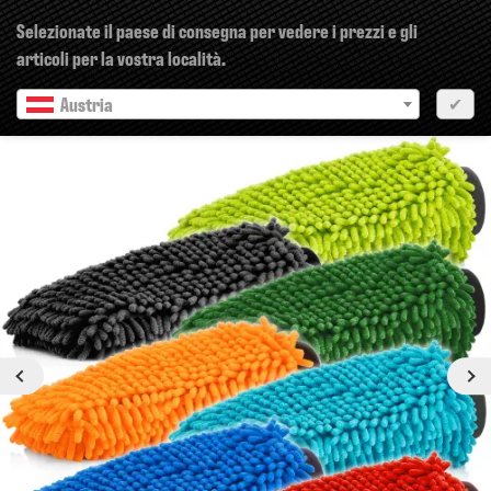
×
Selezionate il paese di consegna per vedere i prezzi e gli
articoli per la vostra località.
Austria
✔
Precedente
Prossimo