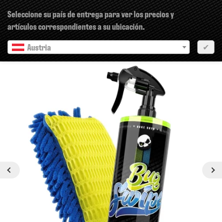
×
Seleccione su país de entrega para ver los precios y
artículos correspondientes a su ubicación.
Austria
✔
Anterior
siguiente