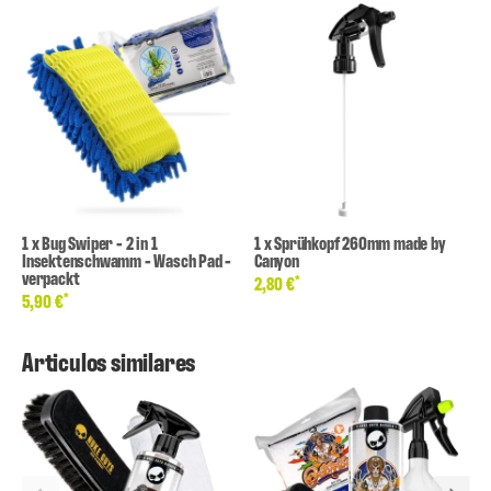
1
x
Bug Swiper - 2 in 1
1
x
Sprühkopf 260mm made by
Insektenschwamm - Wasch Pad -
Canyon
verpackt
*
2,80 €
*
5,90 €
Articulos similares