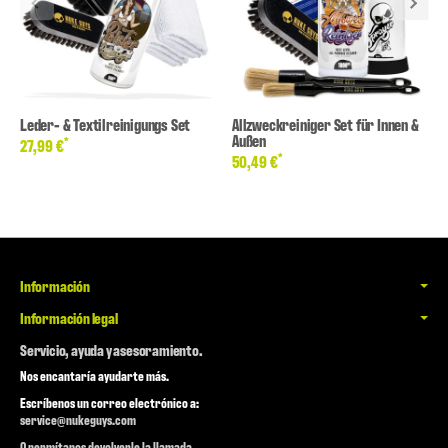
Leder- & Textilreinigungs Set
Allzweckreiniger Set für Innen &
Außen
*
27,99 €
*
50,49 €
Información
Información legal
Servicio, ayuda y asesoramiento.
Nos encantaría ayudarte más.
Escríbenos un correo electrónico a:
service@nukeguys.com
O permítanos devolverle la llamada.