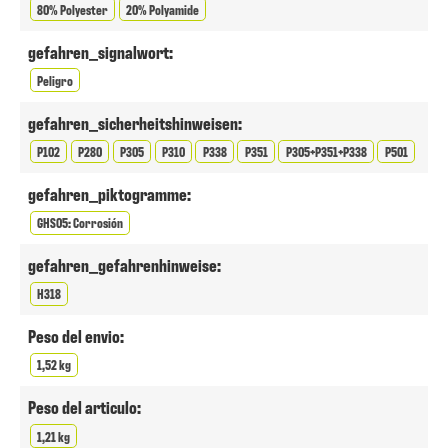
80% Polyester
20% Polyamide
gefahren_signalwort:
Peligro
gefahren_sicherheitshinweisen:
P102
P280
P305
P310
P338
P351
P305+P351+P338
P501
gefahren_piktogramme:
GHS05: Corrosión
gefahren_gefahrenhinweise:
H318
Peso del envio:
1,52 kg
Peso del articulo:
1,21 kg