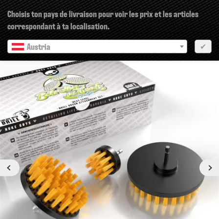
×
Choisis ton pays de livraison pour voir les prix et les articles
correspondant à ta localisation.
Austria
✔
pr?c?dent
Prochain