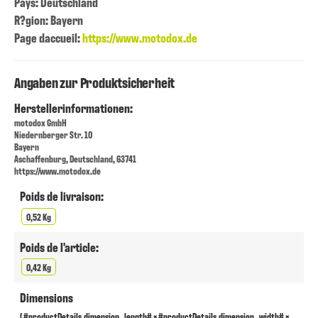
Pays: Deutschland
R?gion: Bayern
Page daccueil:
https://www.motodox.de
Angaben zur Produktsicherheit
Herstellerinformationen:
motodox GmbH
Niedernberger Str. 10
Bayern
Aschaffenburg, Deutschland, 63741
https://www.motodox.de
Poids de livraison:
0,52 Kg
Poids de l'article:
0,42 Kg
Dimensions
( #productDetails.dimension_length# × #productDetails.dimension_width# ×