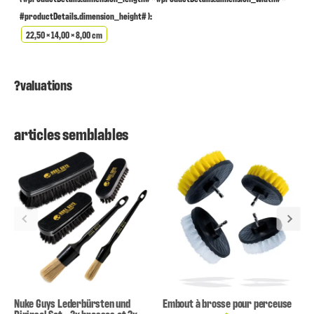
#productDetails.dimension_height# ):
22,50 × 14,00 × 8,00 cm
?valuations
articles semblables
Nuke Guys Lederbürsten und
Embout à brosse pour perceuse