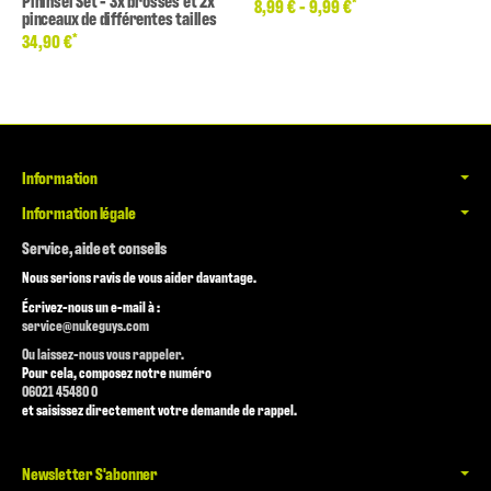
Pininsel Set - 3x brosses et 2x
*
8,99 € -
9,99 €
pinceaux de différentes tailles
*
34,90 €
Information
Information légale
Service, aide et conseils
Nous serions ravis de vous aider davantage.
Écrivez-nous un e-mail à :
service@nukeguys.com
Ou laissez-nous vous rappeler.
Pour cela, composez notre numéro
06021 45480 0
et saisissez directement votre demande de rappel.
Newsletter S'abonner