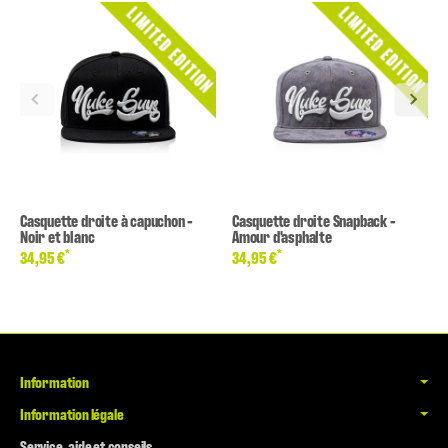
Casquette droite à capuchon -
Casquette droite Snapback -
Noir et blanc
Amour d'asphalte
*
*
34,95 €
34,95 €
Information
Information légale
Service, aide et conseils