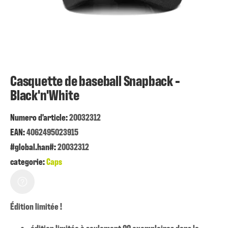
Casquette de baseball Snapback -
Black'n'White
Numero d'article:
20032312
EAN:
4062495023915
#global.han#:
20032312
categorie:
Caps
Édition limitée !
édition limitée à seulement 99 exemplaires dans le