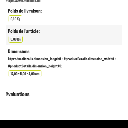
https://www.motodox.de
Poids de livraison:
0,10 Kg
Poids de l'article:
0,08 Kg
Dimensions
( #productDetails.dimension_length# × #productDetails.dimension_width# ×
#productDetails.dimension_height# ):
17,00 × 5,00 × 4,00 cm
?valuations