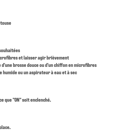
ntouse
 souhaitées
icrofibres et laisser agir brièvement
de d'une brosse douce ou d'un chiffon en microfibres
re humide ou un aspirateur à eau et à sec
 ce que "ON" soit enclenché.
place.