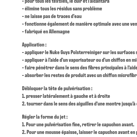
- pour tous les textiles, le cuir et l'alcantara
- élimine tous les résidus sans problème
- ne laisse pas de traces d'eau
- fonctionne également de manière optimale avec une ve
- fabriqué en Allemagne
Application :
- appliquer le Nuke Guys Polsterreiniger sur les surfaces
- appliquer à l'aide d'un vaporisateur ou d'un chiffon en m
- faire pénétrer dans le sens des fibres principales à l'ai
- absorber les restes de produit avec un chiffon microfib
Débloquer la tête de pulvérisation :
1. presser latéralement à gauche et à droite
2. tourner dans le sens des aiguilles d'une montre jusqu'à
Régler la forme du jet :
1. Pour une pulvérisation fine, retirer le capuchon avant.
2. Pour une mousse épaisse, laisser le capuchon avant en 