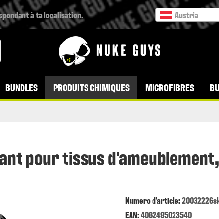
espondant à ta localisation.
Austria
BUNDLES
PRODUITS CHIMIQUES
MICROFIBRES
BU
ant pour tissus d'ameublement
Numero d'article:
20032226s
EAN:
4062495023540