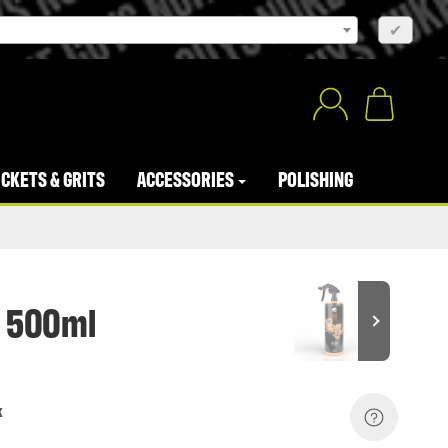
×
✔
CKETS & GRITS
ACCESSORIES
POLISHING
, 500ml
k