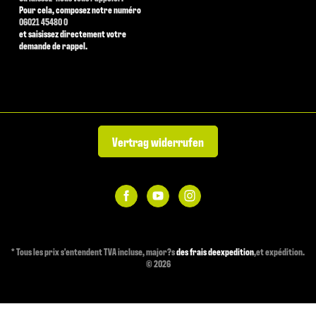
Pour cela, composez notre numéro
06021 45480 0
et saisissez directement votre
demande de rappel.
Vertrag widerrufen
*
Tous les prix s'entendent TVA incluse, major?s
des frais deexpedition
,et expédition.
© 2026