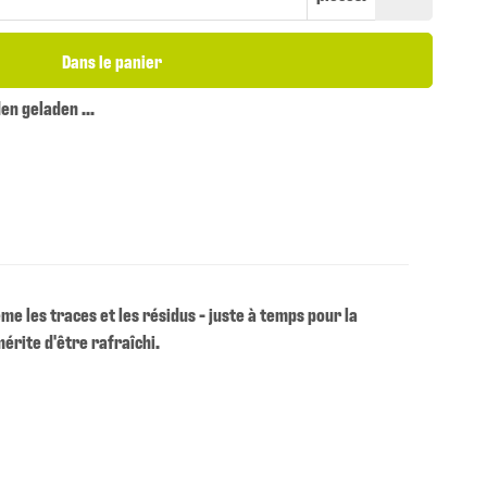
Dans le panier
n geladen ...
me les traces et les résidus - juste à temps pour la
érite d'être rafraîchi.