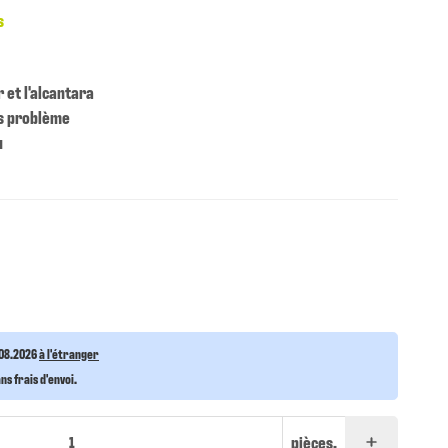
s
r et l'alcantara
ns problème
u
.08.2026
à l'étranger
s frais d'envoi.
pièces.