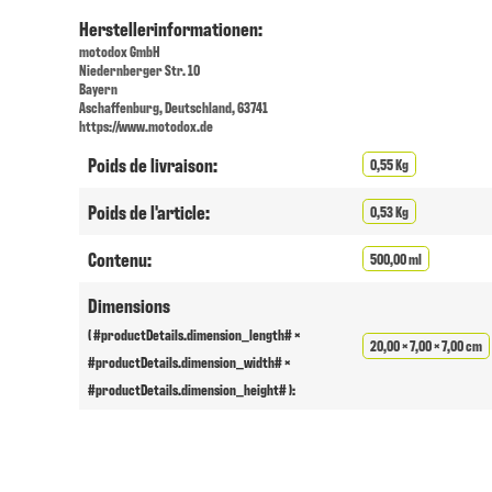
Herstellerinformationen:
motodox GmbH
Niedernberger Str. 10
Bayern
Aschaffenburg, Deutschland, 63741
https://www.motodox.de
Poids de livraison:
0,55 Kg
Poids de l'article:
0,53 Kg
Contenu:
500,00 ml
Dimensions
( #productDetails.dimension_length# ×
20,00 × 7,00 × 7,00 cm
#productDetails.dimension_width# ×
#productDetails.dimension_height# ):