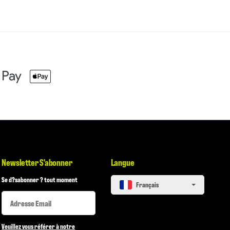
Newsletter S'abonner
Langue
Se d?sabonner ? tout moment
français
Newsletter S'abonner
Newsletter S'abonner
Veuillez vous référer à notre