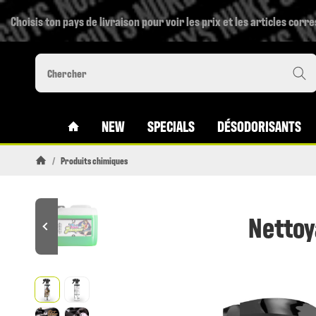
Choisis ton pays de livraison pour voir les prix et les articles corr
#CUSTOM.LINKHOME#
NEW
SPECIALS
DÉSODORISANTS
/
Produits chimiques
Page daccueil
Nettoy