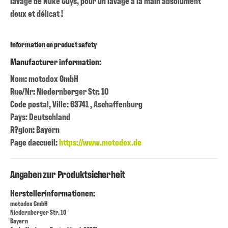
lavage de Nuke Guys, pour un lavage à la main absolument
doux et délicat !
Information on product safety
Manufacturer information:
Nom: motodox GmbH
Rue/Nr: Niedernberger Str. 10
Code postal, Ville: 63741 , Aschaffenburg
Pays: Deutschland
R?gion: Bayern
Page daccueil:
https://www.motodox.de
Angaben zur Produktsicherheit
Herstellerinformationen:
motodox GmbH
Niedernberger Str. 10
Bayern