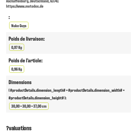
Aschaffenburg, Deutschland, 63741
https://www.motodox.de
:
Nuke Guys
Poids de livraison:
0,97 Kg
Poids de l'article:
0,96 Kg
Dimensions
( #productDetails.dimension_length# × #productDetails.dimension_width# ×
#productDetails.dimension_height# ):
30,00 × 30,00 × 37,00 cm
?valuations