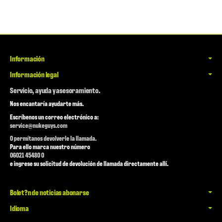
Información
Información legal
Servicio, ayuda y asesoramiento.
Nos encantaría ayudarte más.
Escríbenos un correo electrónico a:
service@nukeguys.com
O permítanos devolverle la llamada.
Para ello marca nuestro número
06021 45480 0
e ingrese su solicitud de devolución de llamada directamente allí.
Bolet?n de noticias abonarse
Idioma