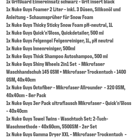
1x GritGuard Eimereinsatz schwarz - Grit insert black
1x Nuke Guys Foamer 2 Liter - inkl. 3 Düsen, Silikonöl und
Anleitung - Schaumsprüher für Snow Foam
1x Nuke Guys Thicky Sticky Snow Foam pH-neutral, 1L
1x Nuke Guys Quick'n'Gloss, Quickdetailer, 500 ml
1x Nuke Guys Felgengel Felgenreiniger, 1L, pH neutral
1x Nuke Guys Innenreiniger, 500ml
1x Nuke Guys Thick Shampoo Autoshampoo, 500 ml
1x Nuke Guys Shiny Wheels 2in1 Set - Mikrofaser
Waschhandschuh 145 GSM + Mikrofaser Trockentuch - 1400
GSM, 40x40cm
1x Nuke Guys Octofiber - Mikrofaser Allrounder - 320 GSM,
40x40cm - 8er Pack
1x Nuke Guys 3er Pack ultraflausch Mikrofaser - Quick'n'Gloss
- 40x40cm
1x Nuke Guys Towel Twins - Waschtuch Set: 2-Tuch-
Waschmethode - 40x60cm, 550GSM - 2er Set
1x Nuke Guys Gamma Dryer XXL - Mikrofaser Trockentuch -