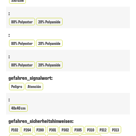
550 GSM
:
80% Polyester
20% Polyamide
:
80% Polyester
20% Polyamide
:
80% Polyester
20% Polyamide
gefahren_signalwort:
Peligro
Atención
:
40x40 cm
gefahren_sicherheitshinweisen:
P102
P264
P280
P301
P302
P305
P310
P312
P313