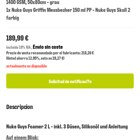
1400 GSM, 50x80cm - grau
1x Nuke Guys Griffin Messbecher 150 ml PP - Nuke Guys Skull 2
farbig
189,99 €
Envio sin coste
incluido 19% IVA ,
Precio de venta recomendado por el fabricante: 218,26 €
(Usted ahorra
12.95%
, esto es
28,27 €
)
actualmente no disponible
Solicitud de notificaci?n
Descripcion
Nuke Guys Foamer 2 L - inkl. 3 Düsen, Silikonöl und Anleitung
Auf einem Blick: