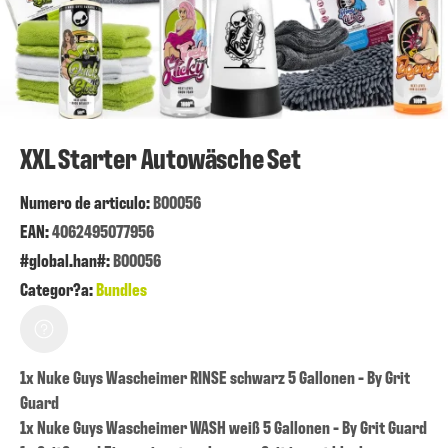
XXL Starter Autowäsche Set
Numero de articulo:
B00056
EAN:
4062495077956
#global.han#:
B00056
Categor?a:
Bundles
1x Nuke Guys Wascheimer RINSE schwarz 5 Gallonen - By Grit
Guard
1x Nuke Guys Wascheimer WASH weiß 5 Gallonen - By Grit Guard