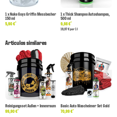
1
x
Nuke Guys Griffin Messbecher
1
x
Thick Shampoo Autoshampoo,
150 ml
500 ml
*
*
5,90 €
9,98 €
19,97 € por 1 l
Articulos similares
Reinigungsset Außen + Innenraum
Basic Auto Wascheimer Set Gold
*
*
99,90 €
70,99 €