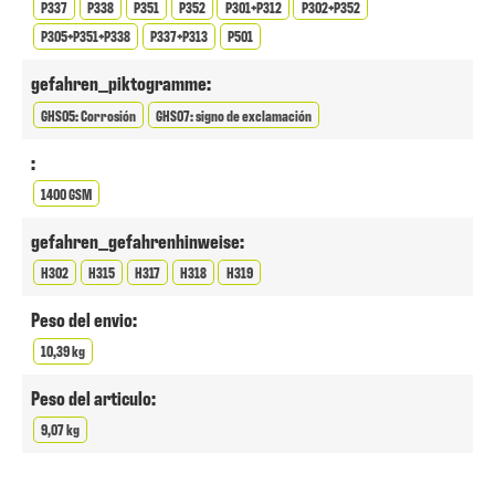
P337
P338
P351
P352
P301+P312
P302+P352
P305+P351+P338
P337+P313
P501
gefahren_piktogramme:
GHS05: Corrosión
GHS07: signo de exclamación
:
1400 GSM
gefahren_gefahrenhinweise:
H302
H315
H317
H318
H319
Peso del envio:
10,39 kg
Peso del articulo:
9,07 kg