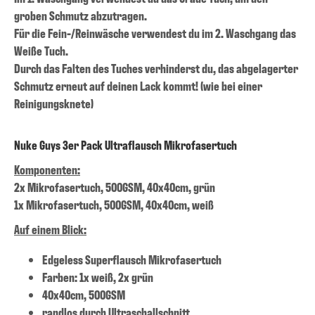
groben Schmutz abzutragen.
Für die Fein-/Reinwäsche verwendest du im 2. Waschgang das
Weiße Tuch.
Durch das Falten des Tuches verhinderst du, das abgelagerter
Schmutz erneut auf deinen Lack kommt! (wie bei einer
Reinigungsknete)
Nuke Guys 3er Pack Ultraflausch Mikrofasertuch
Komponenten:
2x Mikrofasertuch, 500GSM, 40x40cm, grün
1x Mikrofasertuch, 500GSM, 40x40cm, weiß
Auf einem Blick:
Edgeless Superflausch Mikrofasertuch
Farben: 1x weiß, 2x grün
40x40cm, 500GSM
randlos durch Ultraschallschnitt