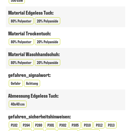
550 GSM
Material Edgeless Tuch:
80% Polyester
20% Polyamide
Material Trockentuch:
80% Polyester
20% Polyamide
Material Waschhandschuh:
80% Polyester
20% Polyamide
gefahren_signalwort:
Gefahr
Achtung
Abmessung Edgeless Tuch:
40x40 cm
gefahren_sicherheitshinweisen:
P102
P264
P280
P301
P302
P305
P310
P312
P313