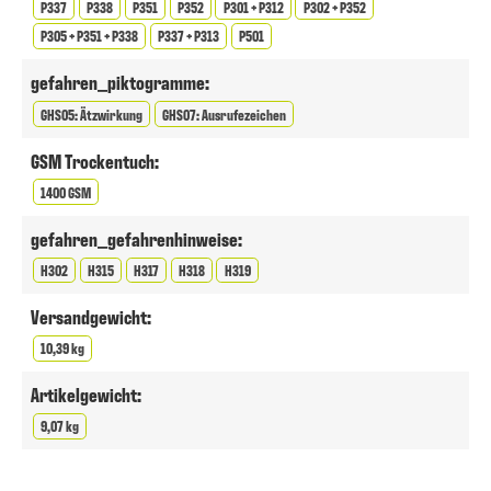
P337
P338
P351
P352
P301 + P312
P302 + P352
P305 + P351 + P338
P337 + P313
P501
gefahren_piktogramme:
GHS05: Ätzwirkung
GHS07: Ausrufezeichen
GSM Trockentuch:
1400 GSM
gefahren_gefahrenhinweise:
H302
H315
H317
H318
H319
Versandgewicht:
10,39 kg
Artikelgewicht:
9,07 kg