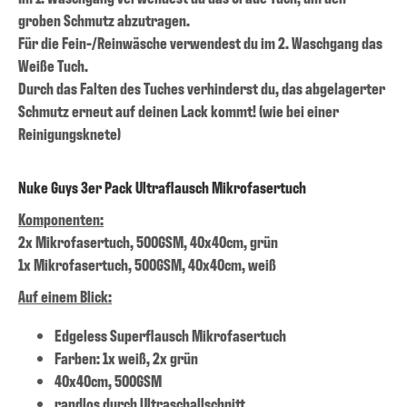
groben Schmutz abzutragen.
Für die Fein-/Reinwäsche verwendest du im 2. Waschgang das
Weiße Tuch.
Durch das Falten des Tuches verhinderst du, das abgelagerter
Schmutz erneut auf deinen Lack kommt! (wie bei einer
Reinigungsknete)
Nuke Guys 3er Pack Ultraflausch Mikrofasertuch
Komponenten:
2x Mikrofasertuch, 500GSM, 40x40cm, grün
1x Mikrofasertuch, 500GSM, 40x40cm, weiß
Auf einem Blick:
Edgeless Superflausch Mikrofasertuch
Farben: 1x weiß, 2x grün
40x40cm, 500GSM
randlos durch Ultraschallschnitt