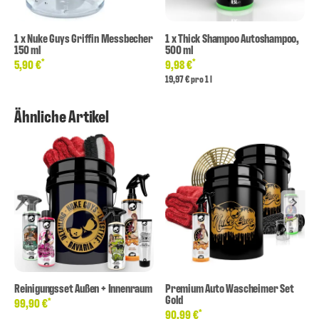
1
x
Nuke Guys Griffin Messbecher
1
x
Thick Shampoo Autoshampoo,
150 ml
500 ml
*
*
5,90 €
9,98 €
19,97 € pro 1 l
Ähnliche Artikel
Reinigungsset Außen + Innenraum
Premium Auto Wascheimer Set
Gold
*
99,90 €
*
90,99 €