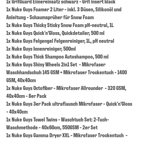
1x GritGuard Eimereinsatz schwarz - Grit insert black
1x Nuke Guys Foamer 2 Liter - inkl. 3 Düsen, Silikonöl und
Anleitung - Schaumsprüher für Snow Foam
1x Nuke Guys Thicky Sticky Snow Foam pH-neutral, 1L
1x Nuke Guys Quick'n'Gloss, Quickdetailer, 500 ml
1x Nuke Guys Felgengel Felgenreiniger, 1L, pH neutral
1x Nuke Guys Innenreiniger, 500ml
1x Nuke Guys Thick Shampoo Autoshampoo, 500 ml
1x Nuke Guys Shiny Wheels 2in1 Set - Mikrofaser
Waschhandschuh 145 GSM + Mikrofaser Trockentuch - 1400
GSM, 40x40cm
1x Nuke Guys Octofiber - Mikrofaser Allrounder - 320 GSM,
40x40cm - 8er Pack
1x Nuke Guys 3er Pack ultraflausch Mikrofaser - Quick'n'Gloss
- 40x40cm
1x Nuke Guys Towel Twins - Waschtuch Set: 2-Tuch-
Waschmethode - 40x60cm, 550GSM - 2er Set
1x Nuke Guys Gamma Dryer XXL - Mikrofaser Trockentuch -