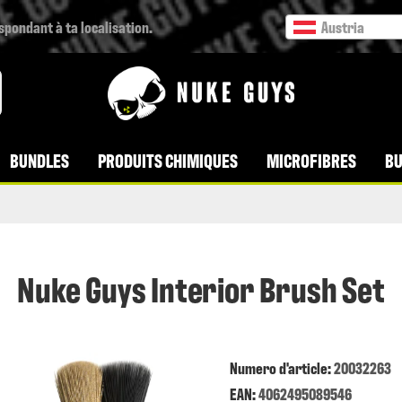
espondant à ta localisation.
Austria
BUNDLES
PRODUITS CHIMIQUES
MICROFIBRES
BU
Nuke Guys Interior Brush Set
Numero d'article:
20032263
EAN:
4062495089546