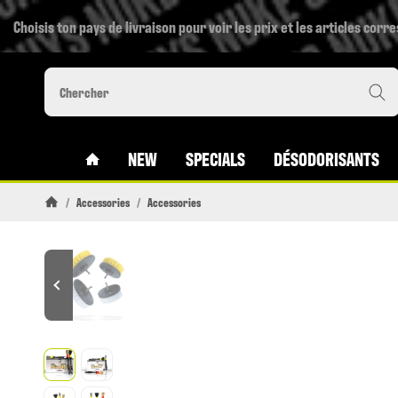
Choisis ton pays de livraison pour voir les prix et les articles corr
#CUSTOM.LINKHOME#
NEW
SPECIALS
DÉSODORISANTS
/
Accessories
/
Accessories
Page daccueil