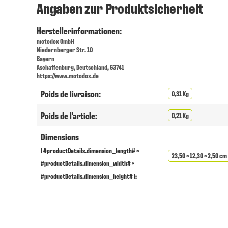
Angaben zur Produktsicherheit
Herstellerinformationen:
motodox GmbH
Niedernberger Str. 10
Bayern
Aschaffenburg, Deutschland, 63741
https://www.motodox.de
Poids de livraison:
0,31 Kg
Poids de l'article:
0,21 Kg
Dimensions
( #productDetails.dimension_length# ×
23,50 × 12,30 × 2,50 cm
#productDetails.dimension_width# ×
#productDetails.dimension_height# ):