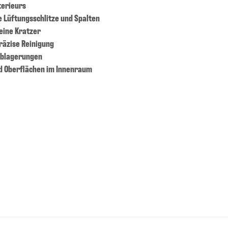
terieurs
e Lüftungsschlitze und Spalten
eine Kratzer
räzise Reinigung
 Ablagerungen
nd Oberflächen im Innenraum