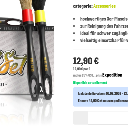
categorie:
Accessories
hochwertiges 3er Pinsels
zur Reinigung des Fahrz
ideal für schwer zugängli
vielseitig einsetzbar für
12,90 €
12,90 € par 1
Expedition
inclus 19% USt. , plus
Disponible actuellement
la date de livraison:
07.08.2026 - 13
Encore 49,00 € et nous expedions san