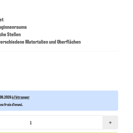
et
euginnenraums
che Stellen
 verschiedene Materialien und Oberflächen
.08.2026
à l'étranger
s frais d'envoi.