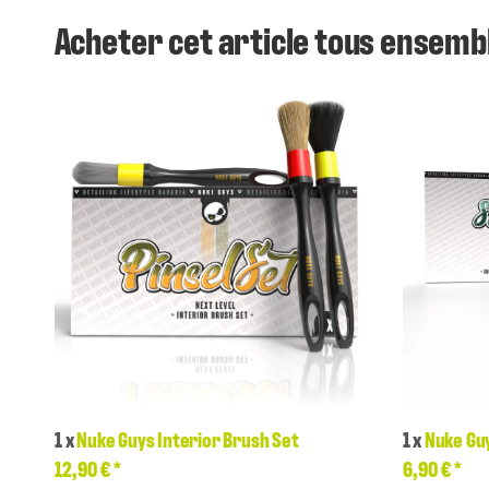
Acheter cet article tous ensemb
1
x
Nuke Guys Interior Brush Set
1
x
Nuke Gu
12,90 €
*
6,90 €
*