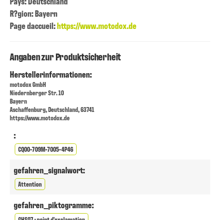
Pays: Deutschland
R?gion: Bayern
Page daccueil:
https://www.motodox.de
Angaben zur Produktsicherheit
Herstellerinformationen:
motodox GmbH
Niedernberger Str. 10
Bayern
Aschaffenburg, Deutschland, 63741
https://www.motodox.de
:
CQ00-709M-7005-4P46
gefahren_signalwort:
Attention
gefahren_piktogramme:
GHS07 : point d'exclamation