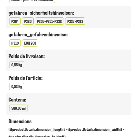
gefahren_sicherheitshinweisen:
P264
P280
P305+P351+P338
P337+P313
gefahren_gefahrenhinweise:
H319
EUH 208
Poids de livraison:
0,55 Kg
Poids de l'article:
0,53 Kg
Contenu:
500,00 ml
Dimensions
( #productDetails.dimension_length# × #productDetails.dimension_width# ×
#productDetails.dimension_height# ):