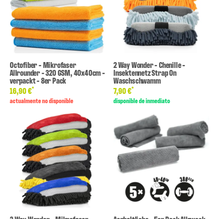
Octofiber - Mikrofaser
2 Way Wonder - Chenille -
Allrounder - 320 GSM, 40x40cm -
Insektennetz Strap On
verpackt - 8er Pack
Waschschwamm
*
*
16,90 €
7,90 €
actualmente no disponible
disponible de inmediato