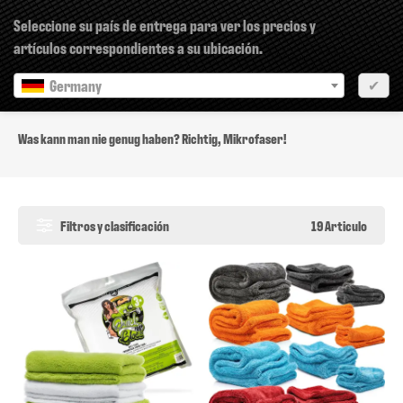
×
Seleccione su país de entrega para ver los precios y
artículos correspondientes a su ubicación.
Germany
✔
Microfibers
Was kann man nie genug haben? Richtig, Mikrofaser!
Filtros y clasificación
19 Articulo