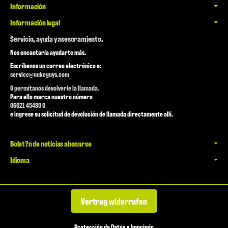
Información
Información legal
Servicio, ayuda y asesoramiento.
Nos encantaría ayudarte más.
Escríbenos un correo electrónico a:
service@nukeguys.com
O permítanos devolverle la llamada.
Para ello marca nuestro número
06021 45480 0
e ingrese su solicitud de devolución de llamada directamente allí.
Bolet?n de noticias abonarse
Idioma
Vertrag widerrufen
Protección de Datos
•
Imprimir