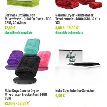
3er Pack ultraflausch
Gamma Dryer - Mikrofaser
Mikrofaser - Quick´n Gloss - 500
Trockentuch - 1400 GSM - S / L /
GSM, 40x40cm
XXL
*
*
12,90 €
8,90 € -
19,90 €
disponible de inmediato
disponible de inmediato
Nuke Guys Gamma Dryer
Nuke Guys Interior Scrubber
Mikrofaser Trockentuch 1400
*
6,90 €
GSM
*
12,90 € -
19,90 €