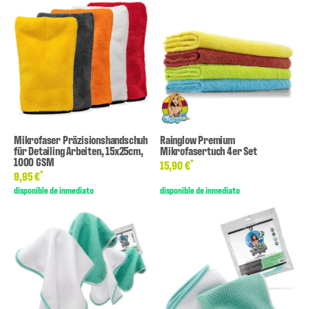
Mikrofaser Präzisionshandschuh
Rainglow Premium
für Detailing Arbeiten, 15x25cm,
Mikrofasertuch 4er Set
1000 GSM
*
15,90 €
*
9,95 €
disponible de inmediato
disponible de inmediato