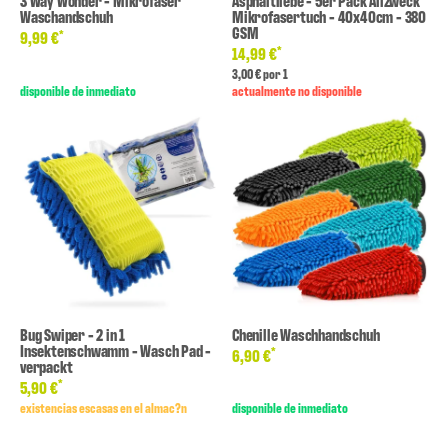
3 Way Wonder - Mikrofaser
Asphaltliebe - 5er Pack Allzweck
Waschandschuh
Mikrofasertuch - 40x40cm - 380
GSM
*
9,99 €
*
14,99 €
3,00 € por 1
disponible de inmediato
actualmente no disponible
Bug Swiper - 2 in 1
Chenille Waschhandschuh
Insektenschwamm - Wasch Pad -
*
6,90 €
verpackt
*
5,90 €
existencias escasas en el almac?n
disponible de inmediato