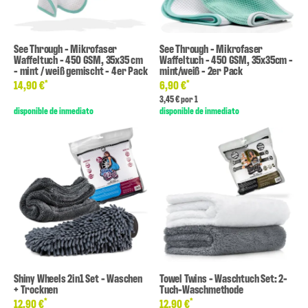
See Through - Mikrofaser
See Through - Mikrofaser
Waffeltuch - 450 GSM, 35x35 cm
Waffeltuch - 450 GSM, 35x35cm -
- mint / weiß gemischt - 4er Pack
mint/weiß - 2er Pack
*
*
14,90 €
6,90 €
3,45 € por 1
disponible de inmediato
disponible de inmediato
Shiny Wheels 2in1 Set - Waschen
Towel Twins - Waschtuch Set: 2-
+ Trocknen
Tuch-Waschmethode
*
*
12,90 €
12,90 €