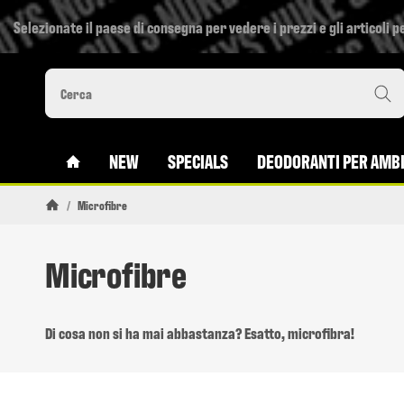
Selezionate il paese di consegna per vedere i prezzi e gli articoli pe
#CUSTOM.LINKHOME#
NEW
SPECIALS
DEODORANTI PER AMBI
/
Microfibre
Pagina di avvio
Microfibre
Di cosa non si ha mai abbastanza? Esatto, microfibra!