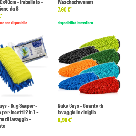
0x40cm - imballato -
Waschschwamm
ione da 8
7,90 €
*
€
*
te non disponibile
disponibilità immediata
uys - Bug Swiper -
Nuke Guys - Guanto di
per insetti 2 in 1 -
lavaggio in ciniglia
e di lavaggio -
6,90 €
*
ato
*