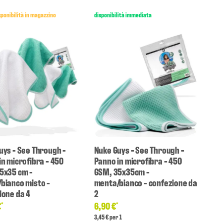
sponibilità in magazzino
disponibilità immediata
uys - See Through -
Nuke Guys - See Through -
in microfibra - 450
Panno in microfibra - 450
5x35 cm -
GSM, 35x35cm -
bianco misto -
menta/bianco - confezione da
ione da 4
2
€
6,90 €
*
*
3,45 € per 1