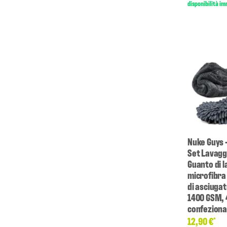
disponibilità i
Nuke Guys 
Set Lavagg
Guanto di l
microfibra
di asciugat
1400 GSM,
confeziona
12,90 €
*