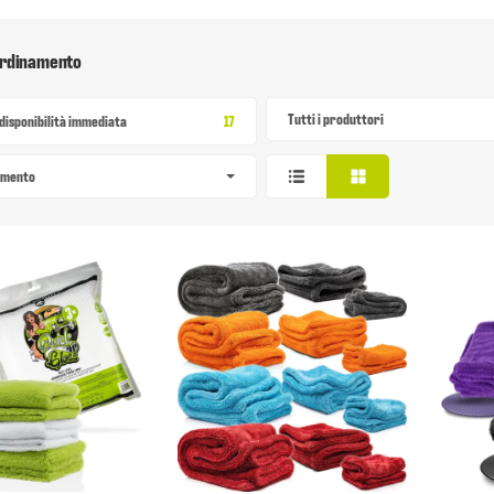
 ordinamento
Tutti i produttori
Articolo trovato
disponibilità immediata
17
amento