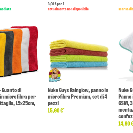
3,00 € per 1
mmediata
attualmente non disponibile
scarsa di
- Guanto di
Nuke Guys Rainglow, panno in
Nuke G
in microfibra per
microfibra Premium, set di 4
Panno 
ettaglio, 15x25cm,
pezzi
GSM, 3
menta/
15,90 €
*
confez
14,90 