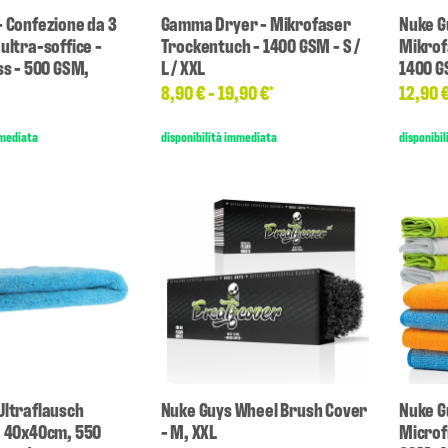
- Confezione da 3
Gamma Dryer - Mikrofaser
Nuke G
ultra-soffice -
Trockentuch - 1400 GSM - S /
Mikrof
ss - 500 GSM,
L / XXL
1400 
8,90 € -
19,90 €
12,90 
*
mmediata
disponibilità immediata
disponibi
Ultraflausch
Nuke Guys Wheel Brush Cover
Nuke Gu
, 40x40cm, 550
- M, XXL
Microf