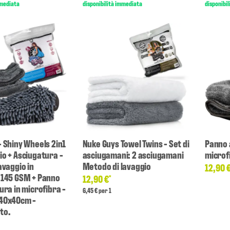
mmediata
disponibilità immediata
disponibi
- Shiny Wheels 2in1
Nuke Guys Towel Twins - Set di
Panno 
io + Asciugatura -
asciugamani: 2 asciugamani
microfi
avaggio in
Metodo di lavaggio
12,90 
 145 GSM + Panno
12,90 €
*
ura in microfibra -
6,45 € per 1
 40x40cm -
to.