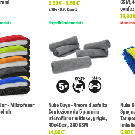
nrand
GSM, 4
8,90 € -
9,90 €
*
confez
8,90 € - 9,90 € per 1
16,90 
mmediata
disponibilità immediata
attualmen
er - Mikrofaser
Nuke Guys - Amore d'asfalto
Nuke G
schuh
Confezione da 5 panni in
Spugna 
microfibra multiuso, grigio,
Tampon
40x40cm, 380 GSM
Imball
14,99 €
5,90 €
*