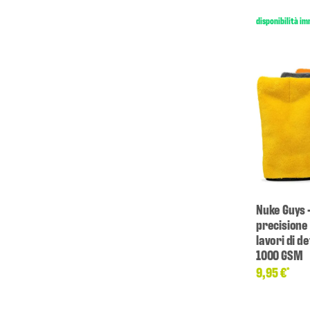
disponibilità i
Nuke Guys 
precisione 
lavori di d
1000 GSM
9,95 €
*