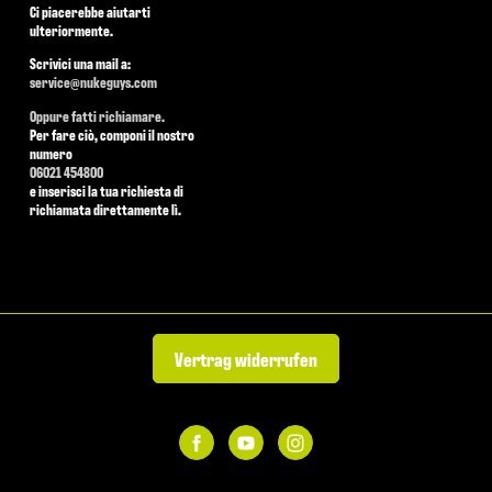
Ci piacerebbe aiutarti
ulteriormente.
Scrivici una mail a:
service@nukeguys.com
Oppure fatti richiamare.
Per fare ciò, componi il nostro
numero
06021 454800
e inserisci la tua richiesta di
richiamata direttamente lì.
Vertrag widerrufen