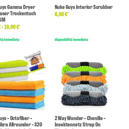
uys Gamma Dryer
Nuke Guys Interior Scrubber
aser Trockentuch
6,90 €
*
GSM
€ -
19,90 €
*
lità immediata
disponibilità immediata
ys - Octofiber -
2 Way Wonder - Chenille -
ibra Allrounder - 320
Insektennetz Strap On