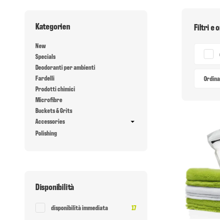
Kategorien
Filtri e
New
Specials
Deodoranti per ambienti
Fardelli
Ordin
Prodotti chimici
Microfibre
Buckets & Grits
Accessories
Polishing
Disponibilità
Articolo trovato
disponibilità immediata
17