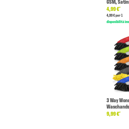
GSM, Sati
4,99 €
*
4,99 € per 1
disponibilità i
3 Way Wond
Waschand
9,99 €
*