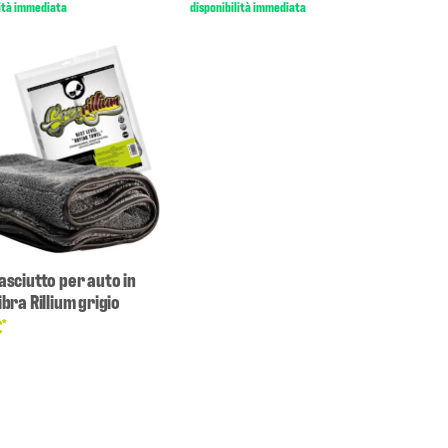
lità immediata
disponibilità immediata
asciutto per auto in
bra Rillium grigio
€
*