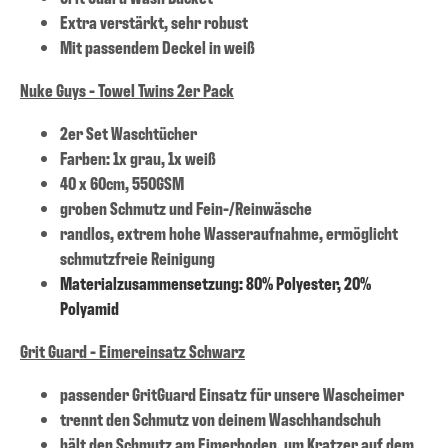
Extra verstärkt, sehr robust
Mit passendem Deckel in weiß
Nuke Guys - Towel Twins 2er Pack
2er Set Waschtücher
Farben: 1x grau, 1x weiß
40 x 60cm, 550GSM
groben Schmutz und Fein-/Reinwäsche
randlos, extrem hohe Wasseraufnahme, ermöglicht
schmutzfreie Reinigung
Materialzusammensetzung: 80% Polyester, 20%
Polyamid
Grit Guard - Eimereinsatz Schwarz
passender GritGuard Einsatz für unsere Wascheimer
trennt den Schmutz von deinem Waschhandschuh
hält den Schmutz am Eimerboden, um Kratzer auf dem