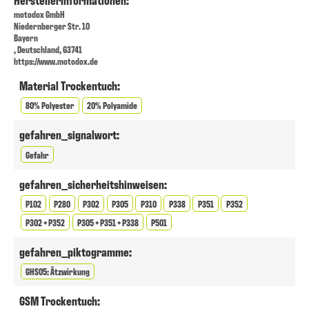
motodox GmbH
Niedernberger Str. 10
Bayern
, Deutschland, 63741
https://www.motodox.de
Material Trockentuch:
80% Polyester
20% Polyamide
gefahren_signalwort:
Gefahr
gefahren_sicherheitshinweisen:
P102
P280
P302
P305
P310
P338
P351
P352
P302 + P352
P305 + P351 + P338
P501
gefahren_piktogramme:
GHS05: Ätzwirkung
GSM Trockentuch: