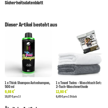
Sicherheitsdatenblatt
Dieser Artikel besteht aus
1
x
Thick Shampoo Autoshampoo,
1
x
Towel Twins - Waschtuch Set:
500 ml
2-Tuch-Waschmethode
*
*
9,98 €
12,90 €
19,97 € pro 1 l
6,45 € pro 1 Stück