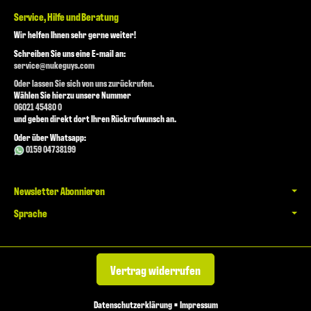
Service, Hilfe und Beratung
Wir helfen Ihnen sehr gerne weiter!
Schreiben Sie uns eine E-mail an:
service@nukeguys.com
Oder lassen Sie sich von uns zurückrufen.
Wählen Sie hierzu unsere Nummer
06021 45480 0
und geben direkt dort Ihren Rückrufwunsch an.
Oder über Whatsapp:
0159 04738199
Newsletter Abonnieren
Sprache
Vertrag widerrufen
Datenschutzerklärung
•
Impressum