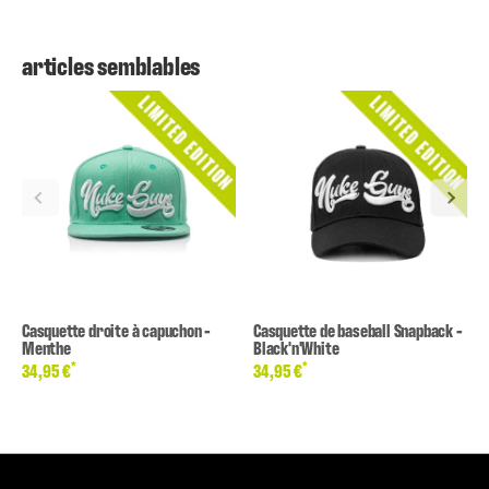
articles semblables
Casquette droite à capuchon -
Casquette de baseball Snapback -
Menthe
Black'n'White
*
*
34,95 €
34,95 €