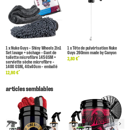
1
x
Nuke Guys - Shiny Wheels 2in1
1
x
Tête de pulvérisation Nuke
Set lavage + séchage - Gant de
Guys 260mm made by Canyon
toilette microfibre 145 GSM +
*
2,80 €
serviette sèche microfibre -
1400 GSM, 40x40cm - emballé
*
12,90 €
articles semblables