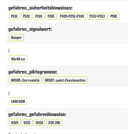
gefahren_sicherheitshinweisen:
P101
P102
P103
P261
P305+P351+P338
P332+P313
P501
gefahren_signalwort:
Danger
:
40x40 cm
gefahren_piktogramme:
GHS05 : Corrosivité
GHS07 : point d'exclamation
:
1400 GSM
gefahren_gefahrenhinweise:
H315
H317
H318
EUH 208