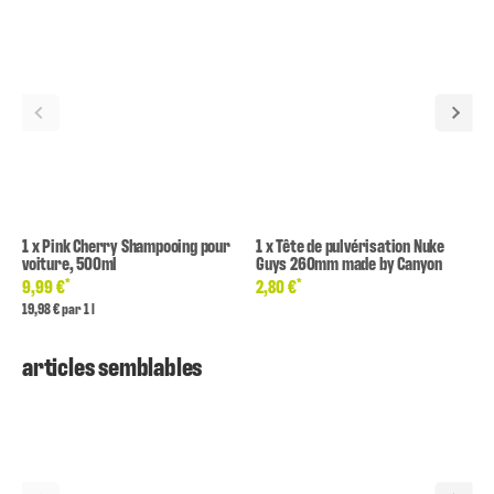
1
x
Pink Cherry Shampooing pour
1
x
Tête de pulvérisation Nuke
voiture, 500ml
Guys 260mm made by Canyon
*
*
9,99 €
2,80 €
19,98 € par 1 l
articles semblables