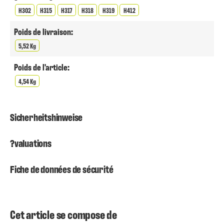
H302
H315
H317
H318
H319
H412
Poids de livraison:
5,52 Kg
Poids de l'article:
4,54 Kg
Sicherheitshinweise
?valuations
Fiche de données de sécurité
Cet article se compose de