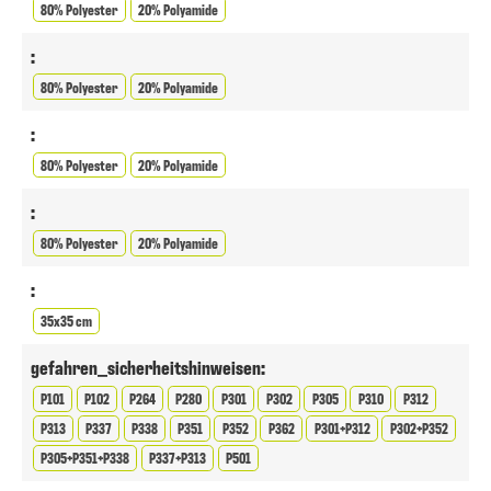
80% Polyester
20% Polyamide
:
80% Polyester
20% Polyamide
:
80% Polyester
20% Polyamide
:
80% Polyester
20% Polyamide
:
35x35 cm
gefahren_sicherheitshinweisen:
P101
P102
P264
P280
P301
P302
P305
P310
P312
P313
P337
P338
P351
P352
P362
P301+P312
P302+P352
P305+P351+P338
P337+P313
P501