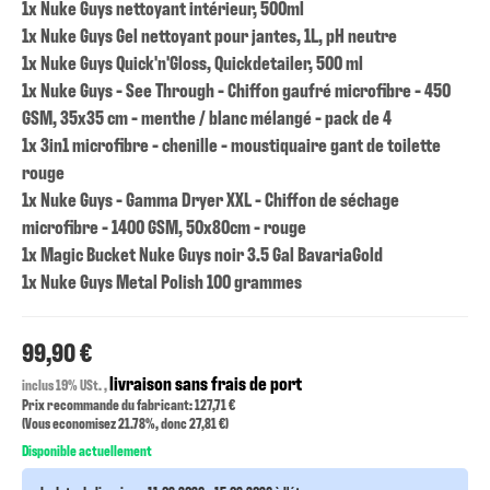
1x Nuke Guys nettoyant intérieur, 500ml
1x Nuke Guys Gel nettoyant pour jantes, 1L, pH neutre
1x Nuke Guys Quick'n'Gloss, Quickdetailer, 500 ml
1x Nuke Guys - See Through - Chiffon gaufré microfibre - 450
GSM, 35x35 cm - menthe / blanc mélangé - pack de 4
1x 3in1 microfibre - chenille - moustiquaire gant de toilette
rouge
1x Nuke Guys - Gamma Dryer XXL - Chiffon de séchage
microfibre - 1400 GSM, 50x80cm - rouge
1x Magic Bucket Nuke Guys noir 3.5 Gal BavariaGold
1x Nuke Guys Metal Polish 100 grammes
99,90 €
livraison sans frais de port
inclus 19% USt. ,
Prix recommande du fabricant: 127,71 €
(Vous economisez
21.78%
, donc
27,81 €
)
Disponible actuellement