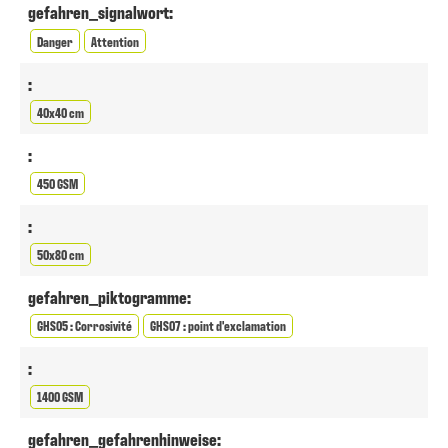
gefahren_signalwort:
Danger
Attention
:
40x40 cm
:
450 GSM
:
50x80 cm
gefahren_piktogramme:
GHS05 : Corrosivité
GHS07 : point d'exclamation
:
1400 GSM
gefahren_gefahrenhinweise: