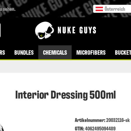
zu sehen.
Österreich
VERSANDKOSTENFREI AB 49 € BESTELLWERT
RS
BUNDLES
CHEMICALS
MICROFIBERS
BUCKET
Interior Dressing 500ml
Artikelnummer
:
20032116-sk
GTIN:
4062495094489