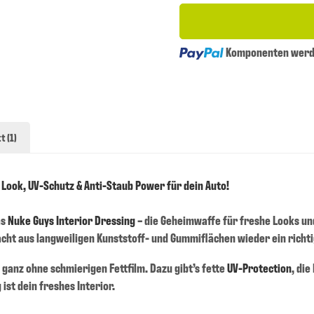
Loading...
Komponenten werde
t (1)
 Look, UV-Schutz & Anti-Staub Power für dein Auto!
as
Nuke Guys Interior Dressing
– die Geheimwaffe für freshe Looks un
ht aus langweiligen Kunststoff- und Gummiflächen wieder ein richti
, ganz ohne schmierigen Fettfilm. Dazu gibt’s fette
UV-Protection
, die
ist dein freshes Interior.