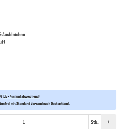
& Ausbleichen
uft
26
(DE - Ausland abweichend)
stenfrei mit Standard Versand nach Deutschland.
Stk.