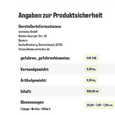
Angaben zur Produktsicherheit
Herstellerinformationen:
motodox GmbH
Niedernberger Str. 10
Bayern
Aschaffenburg, Deutschland, 63741
https://www.motodox.de
gefahren_gefahrenhinweise:
EUH 208
Versandgewicht:
0,59 kg
Artikelgewicht:
0,56 kg
Inhalt:
500,00 ml
Abmessungen
20,00 × 7,00 × 7,00 cm
( Länge × Breite × Höhe ):