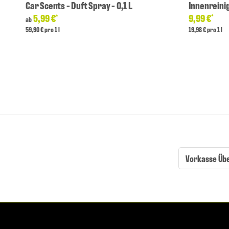
Car Scents - Duft Spray - 0,1 L
Innenreini
5,99 €
9,99 €
*
*
ab
59,90 € pro 1 l
19,98 € pro 1 l
Vorkasse Üb