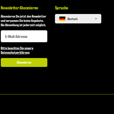
Newsletter Abonnieren
Sprache
Abonnieren Sie jetzt den Newsletter
Deutsch
und verpassen Sie keine Angebote.
Die Abmeldung ist jederzeit möglich.
Newsletter Abonnieren
Newsletter Abonnieren
Bitte beachten Sie unsere
Datenschutzerklärung
Abonnieren