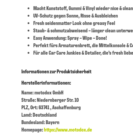
Macht Kunststoff, Gummi & Vinyl wieder nice & clean
UV-Schutz gegen Sonne, Risse & Ausbleichen
Fresh seidenmatter Look ohne greasy Feel
Staub- & schmutzabweisend – länger clean unterw
Easy Anwendung: Spray – Wipe – Done!
Perfekt fürs Armaturenbrett, die Mittelkonsole & C
Für alle Car Care Junkies & Detailer, die’s fresh lieb
Informationen zur Produktsicherheit
Herstellerinformationen:
Name: motodox GmbH
Straße: Niedernberger Str. 10
PLZ, Ort: 63741 , Aschaffenburg
Land: Deutschland
Bundesland: Bayern
Homepage:
https://www.motodox.de