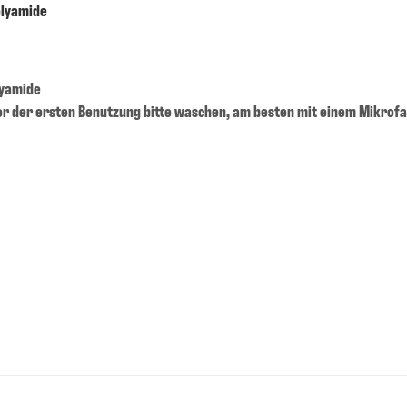
olyamide
lyamide
or der ersten Benutzung bitte waschen, am besten mit einem Mikrofa