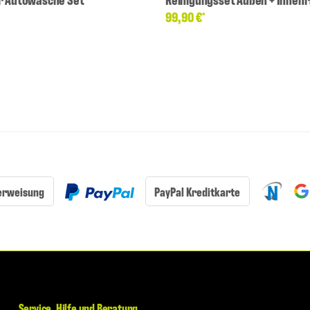
99,90 €
*
erweisung
PayPal Kreditkarte
Service, Hilfe und Beratung