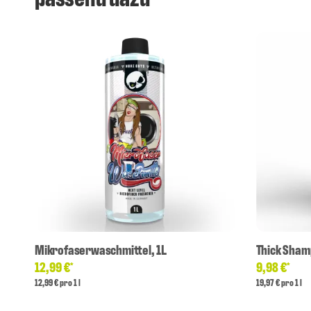
Mikrofaserwaschmittel, 1L
Thick Sham
12,99 €
9,98 €
*
*
12,99 € pro 1 l
19,97 € pro 1 l