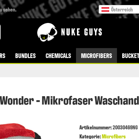
zu sehen.
Österreich
VERSANDKOSTENFREI AB 49 € BESTELLWERT
RS
BUNDLES
CHEMICALS
MICROFIBERS
BUCKET
 Wonder - Mikrofaser Waschan
Artikelnummer
:
20030469NG
Kategorie:
Microfibers