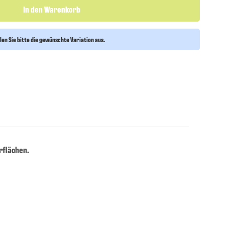
In den Warenkorb
len Sie bitte die gewünschte Variation aus.
rflächen.