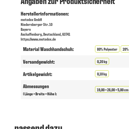
Angaben zur Produktsicherheit
Herstellerinformationen:
motodox GmbH
Niedernberger Str. 10
Bayern
Aschaffenburg, Deutschland, 63741
https://www.motodox.de
Material Waschhandschuh:
80% Polyester
20%
Versandgewicht:
0,20 kg
Artikelgewicht:
0,10 kg
Abmessungen
19,00 × 28,00 × 5,00 cm
( Länge × Breite × Höhe ):
passend dazu