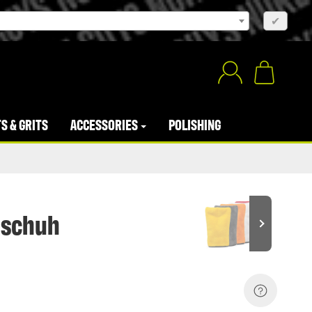
×
✔
S & GRITS
ACCESSORIES
POLISHING
dschuh