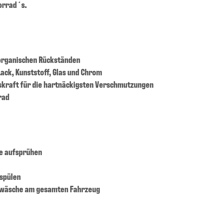
orrad´s.
 organischen Rückständen
Lack, Kunststoff, Glas und Chrom
gskraft für die hartnäckigsten Verschmutzungen
rad
he aufsprühen
spülen
ndwäsche am gesamten Fahrzeug