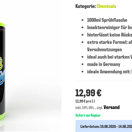
Kategorie:
Chemicals
1000ml Sprühflasche
Insektenreiniger für I
hinterlässt keine Rück
extra starke Formel: a
Verschmutzungen
ideal auch bei starke
made in Germany
ideale Anwendung mit:
12,99 €
12,99 € pro 1 l
Versand
inkl. 19% USt. , zzgl.
Sofort verfügbar
Lieferdatum:
10.08.2026 - 14.08.20