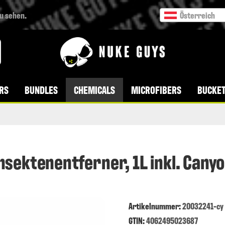
zu sehen.
Österreich
VERSANDKOSTENFREI AB 49 € BESTELLWERT
RS
BUNDLES
CHEMICALS
MICROFIBERS
BUCKET
Insektenentferner, 1L inkl. Cany
Artikelnummer
:
20032241-cy
GTIN:
4062495023687