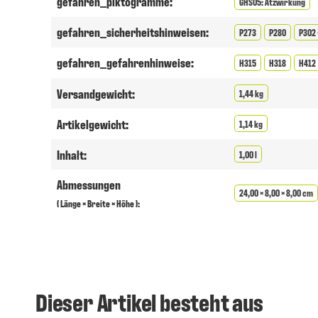
gefahren_piktogramme:
GHS05: Ätzwirkung
gefahren_sicherheitshinweisen:
P273
P280
P302 
gefahren_gefahrenhinweise:
H315
H318
H412
Versandgewicht:
1,44 kg
Artikelgewicht:
1,14 kg
Inhalt:
1,00 l
Abmessungen
24,00 × 8,00 × 8,00 cm
( Länge × Breite × Höhe ):
Dieser Artikel besteht aus