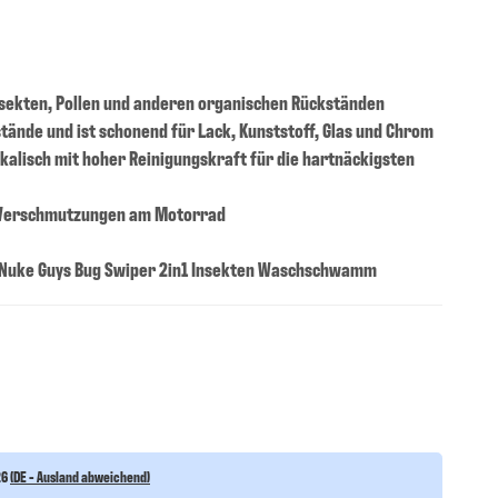
nsekten, Pollen und anderen organischen Rückständen
stände und ist schonend für Lack, Kunststoff, Glas und Chrom
lkalisch mit hoher Reinigungskraft für die hartnäckigsten
n Verschmutzungen am Motorrad
 Nuke Guys Bug Swiper 2in1 Insekten Waschschwamm
26
(DE - Ausland abweichend)