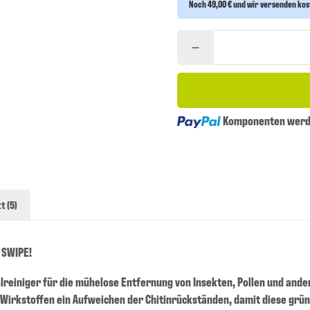
Noch 49,00 € und wir versenden ko
Loading...
Komponenten werde
t (5)
 SWIPE!
alreiniger für die mühelose Entfernung von Insekten, Pollen und an
 Wirkstoffen ein Aufweichen der Chitinrückständen, damit diese grü