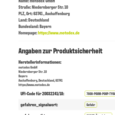
Name: motodox GmbH
Straße: Niedernberger Str. 10
PLZ, Ort: 63741 , Aschaffenburg
Land: Deutschland
Bundesland: Bayern
Homepage:
https://www.motodox.de
Angaben zur Produktsicherheit
Herstellerinformationen:
motodox GmbH
Niedernberger Str. 10
Bayern
Aschaffenburg, Deutschland, 63741
https://www.motodox.de
UFI-Code für 20032241/18:
7800-P0UM-P00P-TY6
gefahren_signalwort:
Gefahr