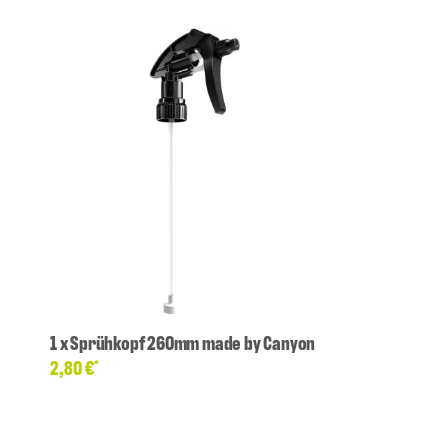
1
x
Sprühkopf 260mm made by Canyon
2,80 €
*