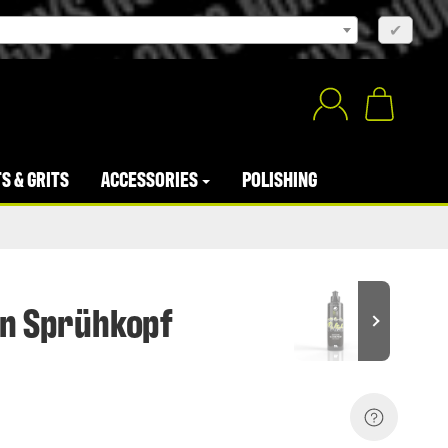
×
✔
S & GRITS
ACCESSORIES
POLISHING
on Sprühkopf