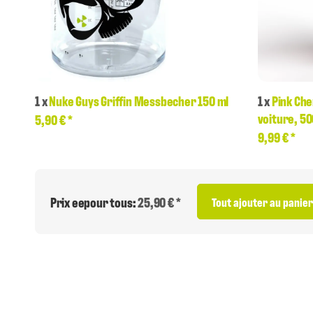
1
x
Nuke Guys Griffin Messbecher 150 ml
1
x
Pink Ch
voiture, 5
5,90 €
*
9,99 €
*
Prix eepour tous:
25,90 € *
Tout ajouter au panier