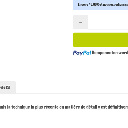
Encore 49,00 € et nous expedions san
Loading...
Komponenten werde
ité (5)
mais la technique la plus récente en matière de détail y est définitive