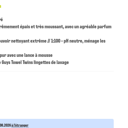
s
ré
rêmement épais et très moussant, avec un agréable parfum
ouvoir nettoyant extrême // 1:100 - pH neutre, ménage les
 pur avec une lance à mousse
ke Guys Towel Twins lingettes de lavage
.08.2026
à l'étranger