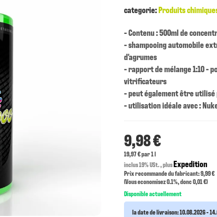
categorie:
Produits chimique
- Contenu : 500ml de concent
- shampooing automobile ext
d'agrumes
- rapport de mélange 1:10 - p
vitrificateurs
- peut également être utilisé
- utilisation idéale avec : Nu
9,98 €
19,97 € par 1 l
Expedition
inclus 19% USt. , plus
Prix recommande du fabricant: 9,99 €
(Vous economisez
0.1%
, donc
0,01 €
)
Disponible actuellement
la date de livraison:
10.08.2026 - 14