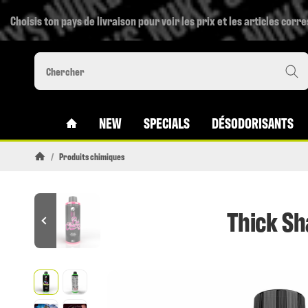
Choisis ton pays de livraison pour voir les prix et les articles corr
#CUSTOM.LINKHOME#
NEW
SPECIALS
DÉSODORISANTS
/
Produits chimiques
Page daccueil
Thick S