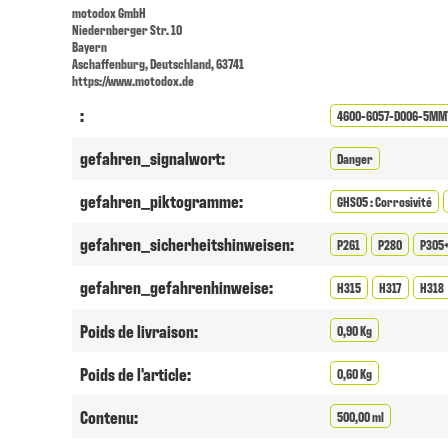
motodox GmbH
Niedernberger Str. 10
Bayern
Aschaffenburg, Deutschland, 63741
https://www.motodox.de
:
4600-6057-D006-5MM
gefahren_signalwort:
Danger
gefahren_piktogramme:
GHS05 : Corrosivité
gefahren_sicherheitshinweisen:
P261
P280
P305
gefahren_gefahrenhinweise:
H315
H317
H318
Poids de livraison:
0,90 Kg
Poids de l'article:
0,60 Kg
Contenu:
500,00 ml