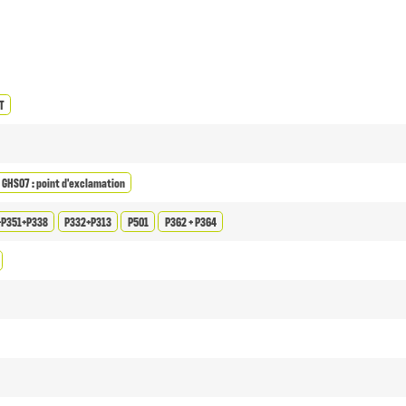
T
GHS07 : point d'exclamation
+P351+P338
P332+P313
P501
P362 + P364