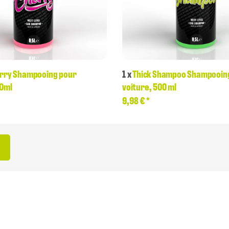
erry Shampooing pour
1
x
Thick Shampoo Shampooin
00ml
voiture, 500 ml
9,98 €
*