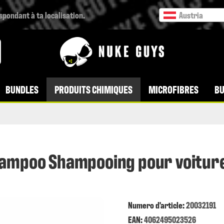
espondant à ta localisation.
Austria
BUNDLES
PRODUITS CHIMIQUES
MICROFIBRES
BU
hampoo Shampooing pour voiture
Numero d'article:
20032191
EAN:
4062495023526