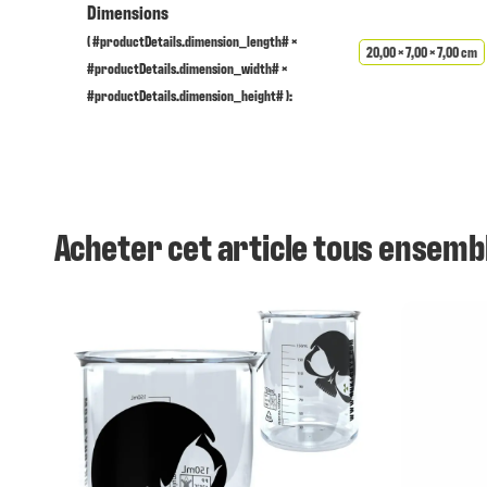
Dimensions
( #productDetails.dimension_length# ×
20,00 × 7,00 × 7,00 cm
#productDetails.dimension_width# ×
#productDetails.dimension_height# ):
Acheter cet article tous ensemb