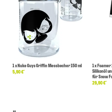
1
x
Nuke Guys Griffin Messbecher 150 ml
1
x
Foamer 2
Silikonöl 
5,90 €
*
für Snow 
29,90 €
*