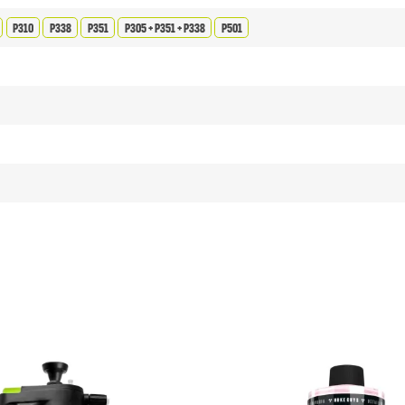
P310
P338
P351
P305 + P351 + P338
P501