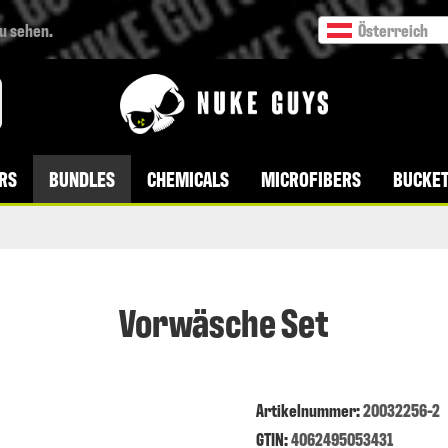
zu sehen.
Österreich
VERSANDKOSTENFREI AB 49 € BESTELLWERT
RS
BUNDLES
CHEMICALS
MICROFIBERS
BUCKET
Vorwäsche Set
Artikelnummer
:
20032256-2
GTIN:
4062495053431