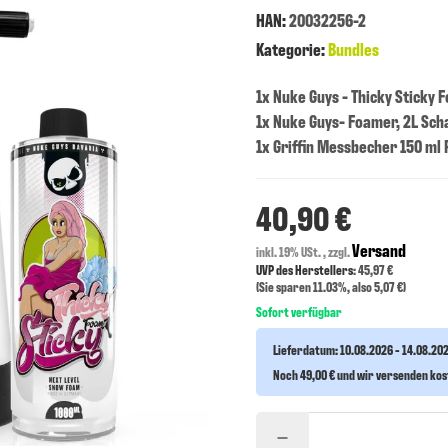
HAN:
20032256-2
Kategorie:
Bundles
1x Nuke Guys - Thicky Sticky
1x Nuke Guys- Foamer, 2L Sc
1x Griffin Messbecher 150 ml 
40,90 €
Versand
inkl. 19% USt. , zzgl.
UVP des Herstellers
: 45,97 €
(Sie sparen
11.03%
, also
5,07 €
)
Sofort verfügbar
Lieferdatum:
10.08.2026 - 14.08.20
Noch 49,00 € und wir versenden ko