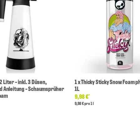
 Liter - inkl. 3 Düsen,
1
x
Thicky Sticky Snow Foam p
und Anleitung - Schaumsprüher
1L
Foam
9,98 €
*
9,98 € pro 1 l