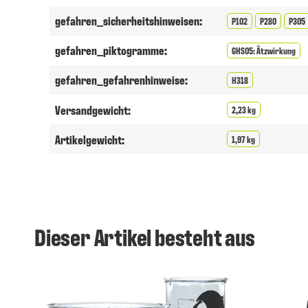
gefahren_sicherheitshinweisen:
P102
P280
P305
gefahren_piktogramme:
GHS05: Ätzwirkung
gefahren_gefahrenhinweise:
H318
Versandgewicht:
2,23 kg
Artikelgewicht:
1,97 kg
Dieser Artikel besteht aus