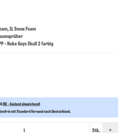
 Foam, 1L Snow Foam
haumsprüher
PP - Nuke Guys Skull 2 farbig
26
(DE - Ausland abweichend)
stenfrei mit Standard Versand nach Deutschland.
Stk.