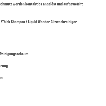
nschmutz werden kontaktlos angelöst und aufgeweicht
y /Thick Shampoo / Liquid Wonder Allzweckreiniger
n Reinigungsschaum
ierung
en