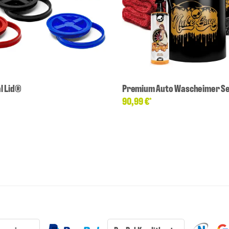
l Lid®
Premium Auto Wascheimer Se
90,99 €
*