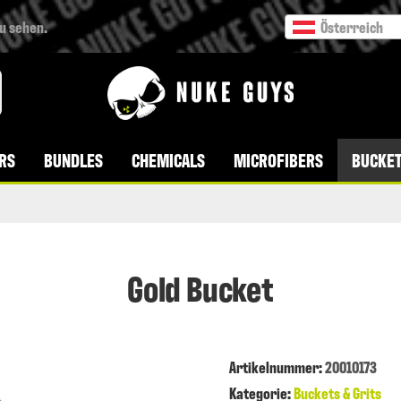
zu sehen.
Österreich
VERSANDKOSTENFREI AB 49 € BESTELLWERT
RS
BUNDLES
CHEMICALS
MICROFIBERS
BUCKET
Gold Bucket
Artikelnummer
:
20010173
Kategorie:
Buckets & Grits