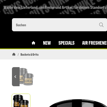
Wähle dein Lieferland, um Preise und Artikel für deinen Standort 
#CUSTOM.LINKHOME#
NEW
SPECIALS
AIR FRESHENE
/
Buckets & Grits
Startseite