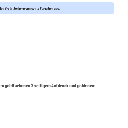
len Sie bitte die gewünschte Variation aus.
igem goldfarbenen 2 seitigem Aufdruck und goldenem