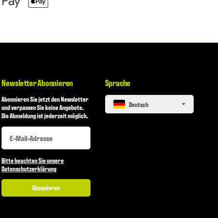
Newsletter Abonnieren
Sprache
Abonnieren Sie jetzt den Newsletter
Deutsch
und verpassen Sie keine Angebote.
Die Abmeldung ist jederzeit möglich.
Newsletter Abonnieren
Newsletter Abonnieren
Bitte beachten Sie unsere
Datenschutzerklärung
Abonnieren