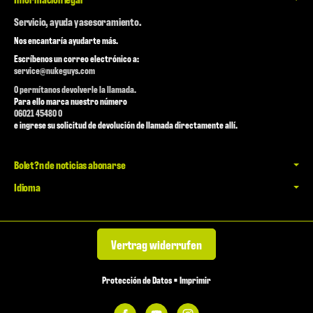
Servicio, ayuda y asesoramiento.
Nos encantaría ayudarte más.
Escríbenos un correo electrónico a:
service@nukeguys.com
O permítanos devolverle la llamada.
Para ello marca nuestro número
06021 45480 0
e ingrese su solicitud de devolución de llamada directamente allí.
Bolet?n de noticias abonarse
Idioma
Vertrag widerrufen
Protección de Datos
•
Imprimir