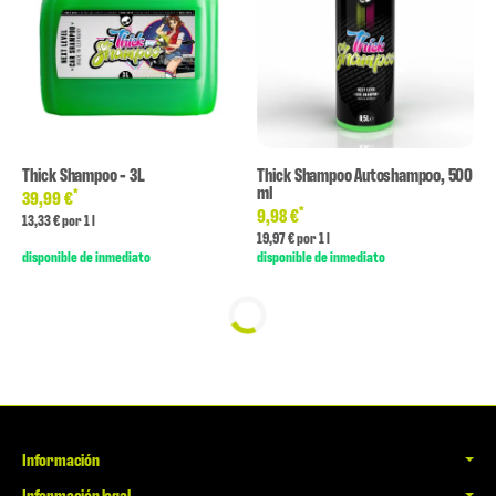
Thick Shampoo - 3L
Thick Shampoo Autoshampoo, 500
ml
*
39,99 €
*
9,98 €
13,33 € por 1 l
19,97 € por 1 l
disponible de inmediato
disponible de inmediato
Información
Información legal