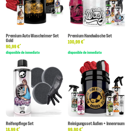
Premium Auto Wascheimer Set
Premium Handwäsche Set
Gold
*
100,99 €
*
90,99 €
disponible de inmediato
disponible de inmediato
Reifenpflege Set
Reinigungsset Außen + Innenraum
*
*
18,99 €
99,90 €