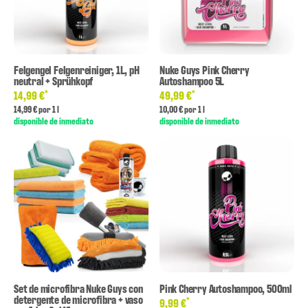
Felgengel Felgenreiniger, 1L, pH
Nuke Guys Pink Cherry
neutral + Sprühkopf
Autoshampoo 5L
*
*
14,99 €
49,99 €
14,99 € por 1 l
10,00 € por 1 l
disponible de inmediato
disponible de inmediato
Set de microfibra Nuke Guys con
Pink Cherry Autoshampoo, 500ml
detergente de microfibra + vaso
*
9,99 €