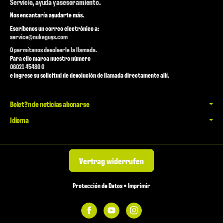
Servicio, ayuda y asesoramiento.
Nos encantaría ayudarte más.
Escríbenos un correo electrónico a:
service@nukeguys.com
O permítanos devolverle la llamada.
Para ello marca nuestro número
06021 45480 0
e ingrese su solicitud de devolución de llamada directamente allí.
Bolet?n de noticias abonarse
Idioma
Vertrag widerrufen
Protección de Datos
•
Imprimir