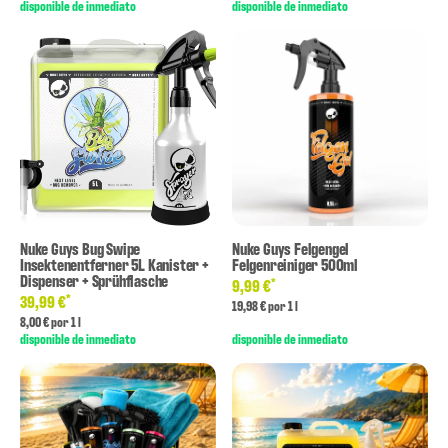
disponible de inmediato
disponible de inmediato
Nuke Guys Bug Swipe
Nuke Guys Felgengel
Insektenentferner 5L Kanister +
Felgenreiniger 500ml
Dispenser + Sprühflasche
*
9,99 €
*
39,99 €
19,98 € por 1 l
8,00 € por 1 l
disponible de inmediato
disponible de inmediato