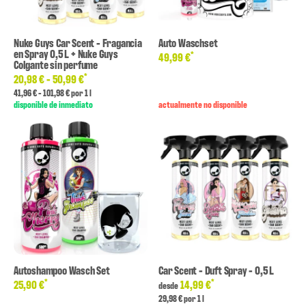
Nuke Guys Car Scent - Fragancia
Auto Waschset
en Spray 0,5 L + Nuke Guys
*
49,99 €
Colgante sin perfume
*
20,98 € -
50,99 €
41,96 € - 101,98 € por 1 l
disponible de inmediato
actualmente no disponible
Autoshampoo Wasch Set
Car Scent - Duft Spray - 0,5 L
*
*
25,90 €
14,99 €
desde
29,98 € por 1 l