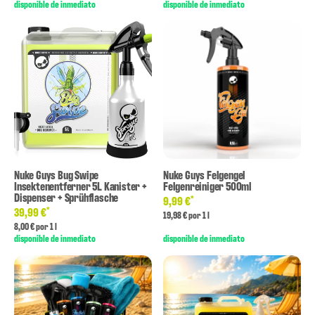
disponible de inmediato
disponible de inmediato
Nuke Guys Bug Swipe
Nuke Guys Felgengel
Insektenentferner 5L Kanister +
Felgenreiniger 500ml
Dispenser + Sprühflasche
*
9,99 €
*
39,99 €
19,98 € por 1 l
8,00 € por 1 l
disponible de inmediato
disponible de inmediato