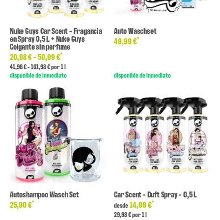
Nuke Guys Car Scent - Fragancia
Auto Waschset
en Spray 0,5 L + Nuke Guys
*
49,99 €
Colgante sin perfume
*
20,98 € -
50,99 €
41,96 € - 101,98 € por 1 l
disponible de inmediato
disponible de inmediato
Autoshampoo Wasch Set
Car Scent - Duft Spray - 0,5 L
*
*
25,90 €
14,99 €
desde
29,98 € por 1 l