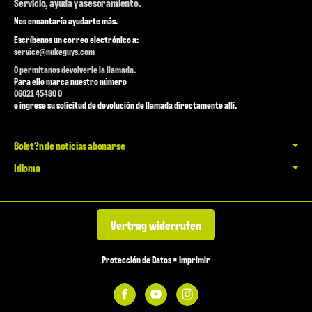
Servicio, ayuda y asesoramiento.
Nos encantaría ayudarte más.
Escríbenos un correo electrónico a:
service@nukeguys.com
O permítanos devolverle la llamada.
Para ello marca nuestro número
06021 45480 0
e ingrese su solicitud de devolución de llamada directamente allí.
Bolet?n de noticias abonarse
Idioma
Vertrag widerrufen
Protección de Datos
•
Imprimir