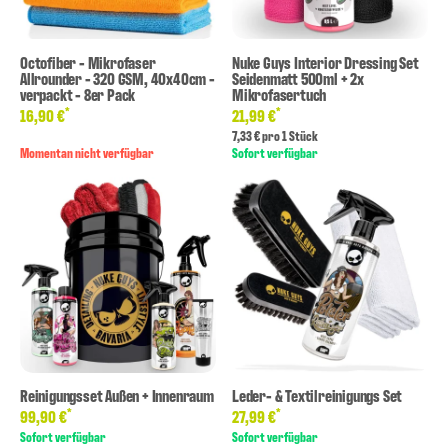
Octofiber - Mikrofaser
Nuke Guys Interior Dressing Set
Allrounder - 320 GSM, 40x40cm -
Seidenmatt 500ml + 2x
verpackt - 8er Pack
Mikrofasertuch
*
*
16,90 €
21,99 €
7,33 € pro 1 Stück
Momentan nicht verfügbar
Sofort verfügbar
Reinigungsset Außen + Innenraum
Leder- & Textilreinigungs Set
*
*
99,90 €
27,99 €
Sofort verfügbar
Sofort verfügbar