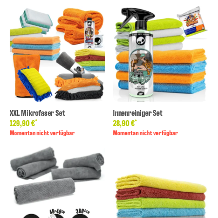
XXL Mikrofaser Set
Innenreiniger Set
*
*
129,90 €
28,90 €
Momentan nicht verfügbar
Momentan nicht verfügbar