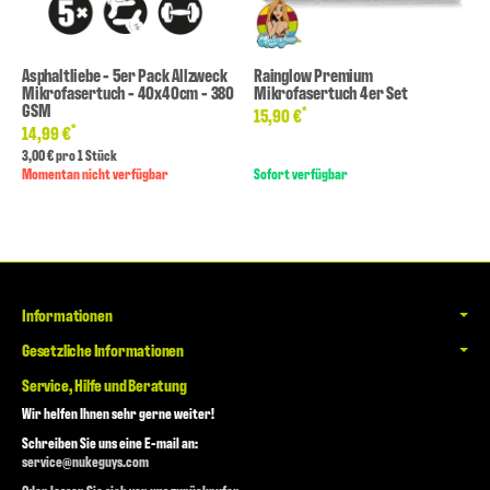
Asphaltliebe - 5er Pack Allzweck
Rainglow Premium
Mikrofasertuch - 40x40cm - 380
Mikrofasertuch 4er Set
GSM
*
15,90 €
*
14,99 €
3,00 € pro 1 Stück
Momentan nicht verfügbar
Sofort verfügbar
Informationen
Gesetzliche Informationen
Service, Hilfe und Beratung
Wir helfen Ihnen sehr gerne weiter!
Schreiben Sie uns eine E-mail an:
service@nukeguys.com